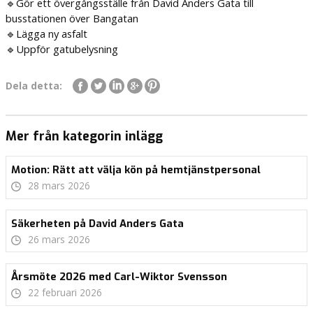
🔹Gör ett övergångsställe från David Anders Gata till
busstationen över Bangatan
🔹Lägga ny asfalt
🔹Uppför gatubelysning
Dela detta:
Mer från kategorin inlägg
Motion: Rätt att välja kön på hemtjänstpersonal
28 mars 2026
Säkerheten på David Anders Gata
26 mars 2026
Årsmöte 2026 med Carl-Wiktor Svensson
22 februari 2026