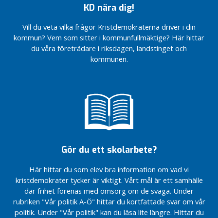
n
KD nära dig!
genom
Wiktor
s
medborgarförslag
Svensson
ä
Vill du veta vilka frågor Kristdemokraterna driver i din
Motion om
Fråga till
n
kommun? Vem som sitter i kommunfullmäktige? Här hittar
medborgarkontor
kommunstyrelsens
d
du våra företrädare i riksdagen, landstinget och
ordförande Niklas
En
a
kommunen.
Bengtsson
levande
r
landsbygd
Årsmöte
e
2025
Digital
F
elevhälsa
Sommarhälsning
2024
ö
r
Årsmöte
t
2024
r
En
Gör du ett skolarbete?
o
levande
e
landsbygd
Här hittar du som elev bra information om vad vi
n
Digital
kristdemokrater tycker är viktigt. Vårt mål är ett samhälle
d
elevhälsa
där frihet förenas med omsorg om de svaga. Under
e
rubriken "Vår politik A-Ö" hittar du kortfattade svar om vår
Aktiviteter för
v
barn och unga
politik. Under "Vår politik" kan du läsa lite längre. Hittar du
a