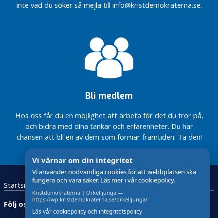
med
inte vad du söker så mejla till info@kristdemokraterna.se.
l
motorintresse
d
a
I
K
o
m
m
Bli medlem
u
n
Hos oss får du en möjlighet att arbeta för det du tror på,
e
och bidra med dina tankar och erfarenheter. Du har
n
chansen att bli en av dem som formar framtiden. Ta den!
i
Vi värnar om din integritet
n
Vi använder nödvändiga cookies för att webbplatsen ska
l
fungera och vara säker. Läs mer i vår cookiepolicy.
Startsida
Kristdemokraterna
Kontakta oss
ä
Kristdemokraterna | Örkelljunga —
g
https://wp.kristdemokraterna.se/orkelljunga/
Följ oss:
g
Läs vår cookiepolicy och integritetspolicy