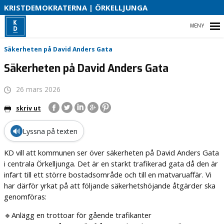
S
KRISTDEMOKRATERNA | ÖRKELLJUNGA
B
HEM
Säkerheten på David Anders Gata
O
Säkerheten på David Anders Gata
26 mars 2026
VÅR POLITIK
skriv ut
VAD HAR VI ÅSTADKOMMIT?
🔊
Lyssna på texten
VÅR PARTIAVDELNING
KD vill att kommunen ser över säkerheten på David Anders Gata
KONTAKT
i centrala Örkelljunga. Det är en starkt trafikerad gata då den är
infart till ett större bostadsområde och till en matvaruaffär. Vi
har därför yrkat på att följande säkerhetshöjande åtgärder ska
genomföras:
🔹Anlägg en trottoar för gående trafikanter