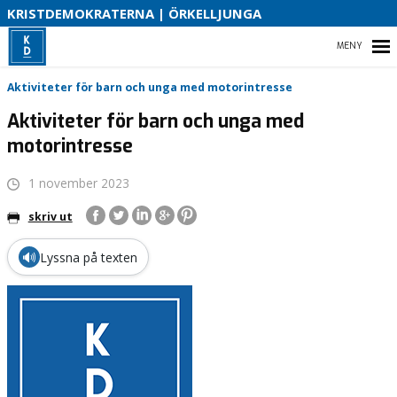
S
KRISTDEMOKRATERNA | ÖRKELLJUNGA
B
HEM
Aktiviteter för barn och unga med motorintresse
O
Aktiviteter för barn och unga med
motorintresse
VÅR POLITIK
1 november 2023
VAD HAR VI ÅSTADKOMMIT?
skriv ut
VÅR PARTIAVDELNING
🔊
Lyssna på texten
KONTAKT