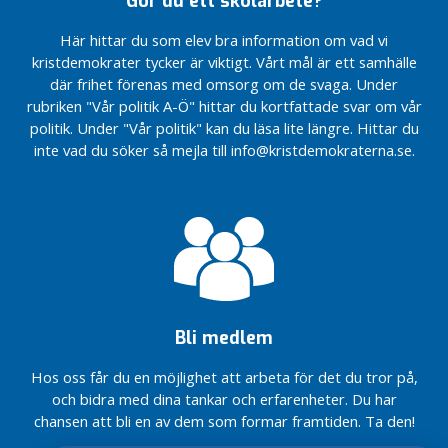
Gör du ett skolarbete?
o
e
Här hittar du som elev bra information om vad vi
n
kristdemokrater tycker är viktigt. Vårt mål är ett samhälle
d
där frihet förenas med omsorg om de svaga. Under
e
rubriken "Vår politik A-Ö" hittar du kortfattade svar om vår
v
politik. Under "Vår politik" kan du läsa lite längre. Hittar du
a
inte vad du söker så mejla till info@kristdemokraterna.se.
l
d
a
I
K
o
m
m
Bli medlem
u
n
Hos oss får du en möjlighet att arbeta för det du tror på,
e
och bidra med dina tankar och erfarenheter. Du har
n
chansen att bli en av dem som formar framtiden. Ta den!