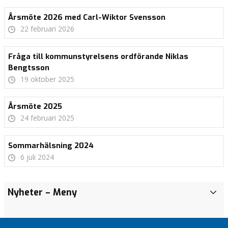
Årsmöte 2026 med Carl-Wiktor Svensson
22 februari 2026
Fråga till kommunstyrelsens ordförande Niklas
Bengtsson
19 oktober 2025
Årsmöte 2025
24 februari 2025
Sommarhälsning 2024
6 juli 2024
Motion: Rätt att
Motion: Rätt att
Nyheter
– Meny
D
välja kön på
välja kön på
e
hemtjänstpersonal
hemtjänstpersonal
b
Säkerheten
Motion – Utöka
a