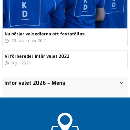
Nu börjar valsedlarna att fastställas
23 november 2021
Vi förbereder inför valet 2022
8 juli 2021
Mirelle
Vinterkalas
Inför valet 2026
– Meny
I
toppar
i Södra Ryd
n
listan
Möten i
f
Upptakt
Corona-
ö
inför
tider
r
valet
v
Följ oss
Vi har
på
a
en
Facebook
l