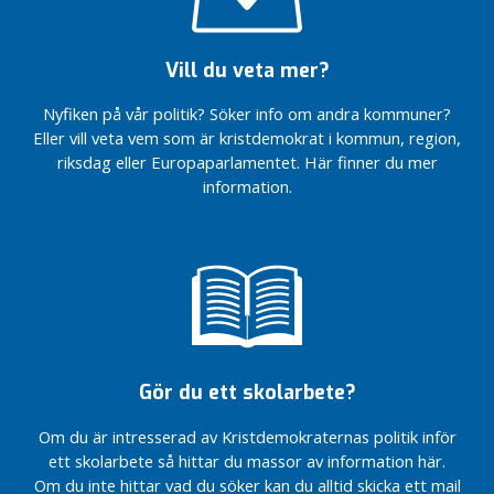
”hela-
e
Se och
livet-
t
lyssna
politik”
på KD i
2
Vill du veta mer?
TV-
lokala
0
inspelning
kanaler
2
Nyfiken på vår politik? Söker info om andra kommuner?
inför
Vad
6
Eller vill veta vem som är kristdemokrat i kommun, region,
valet
blir
riksdag eller Europaparlamentet. Här finner du mer
Mirelle
Enklare
heta
information.
toppar
byggregler
frågor
listan
i
Ny
valet?
Presskonferens
ordförande
inför valet
för KD
Vi
Skövde
driver
Valpodden
frågor
på SLA
Ny
toppkandidat
Välkommen till
Vi
för KD
Kristdemokraterna
blir
Gör du ett skolarbete?
Skövde
i Skövde
gärna
fler!
Debatt
Valsedlar
Om du är intresserad av Kristdemokraternas politik inför
om p-
börjar
Nu börjar
ett skolarbete så hittar du massor av information här.
skivor
fastställas
valsedlarna
Om du inte hittar vad du söker kan du alltid skicka ett mail
att