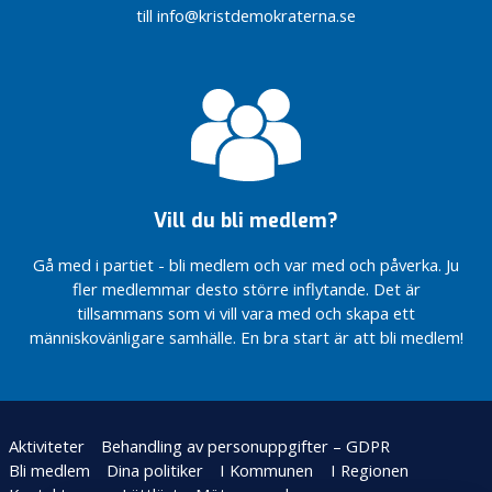
Satsning
Extra
till info@kristdemokraterna.se
fastställas
på barn
årsmöte
och
Vi
Vi är
unga
förbereder
en del
inför valet
Välkommen till
av
2022
kommunfullmäktige
Allians
för
Vi är
Skövde
med och
leder
Skövde
Vill du bli medlem?
kommun
Gå med i partiet - bli medlem och var med och påverka. Ju
Vi
fler medlemmar desto större inflytande. Det är
finns
på
tillsammans som vi vill vara med och skapa ett
Hertig
människovänligare samhälle. En bra start är att bli medlem!
Johans
Torg
Ebba är
populär
Aktiviteter
Behandling av personuppgifter – GDPR
Debattinlägg
Bli medlem
Dina politiker
I Kommunen
I Regionen
om att