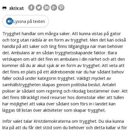
skriv ut
🔊
Lyssna på texten
Trygghet handlar om många saker. Att kunna vistas på gator
och torg utan rädsla är en form av trygghet. Men det kan också
handla på att saker och ting finns tillgängliga när man behöver
det. Ambulans är en sådan trygghetsskapande faktor. Bara
vetskapen om att det finn en ambulans i din närhet och att den
kommer då du är akut sjuk är en form av trygghet. Att veta att
det finns en plats på ett äldreboende när du har sådant behov
faller också under kategorin trygghet. Väldigt mycket av
samhällstryggheten skapas genom politiska beslut. Antalet
poliser är sådant som regering och riksdag bestämmer över. Att
det finns tillräckligt med resurser hos domstolar eller att tullen
har möjlighet att vaka över sådant som förs in i landet kan
läggas till listan över aktiviteter som skapar trygghet.
Inför valet talar Kristdemokraterna om trygghet. Du ska kunna
lita på att du får det stöd som du behöver och detta kallar vi för