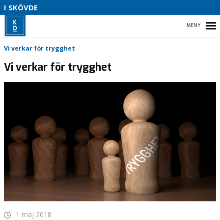
S
I SKÖVDE
L
P
HEM
Vi verkar för trygghet
B
Vi verkar för trygghet
VÅR POLITIK
DINA POLITIKER
MÖTESAGENDA
OM KRISTDEMOKRATERNA
1 maj 2018