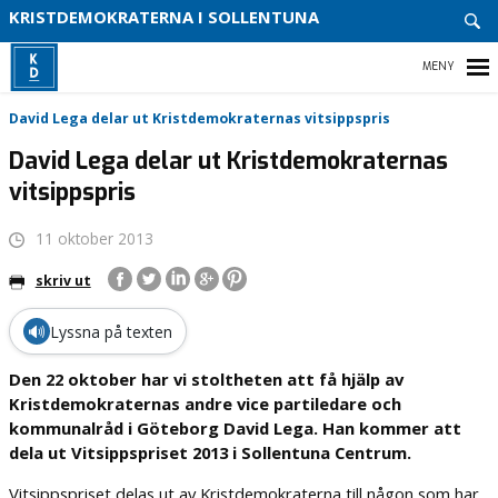
ENGA
KRISTDEMOKRATERNA I SOLLENTUNA
DIG
VITSI
VÅR
HEM
David Lega delar ut Kristdemokraternas vitsippspris
PARTI
David Lega delar ut Kristdemokraternas
VÅR
POLIT
vitsippspris
ENGAGERA DIG
11 oktober 2013
KALENDARIUM
skriv ut
MEDIA
🔊
Lyssna på texten
VÅR PARTIAVDELNING
Den 22 oktober har vi stoltheten att få hjälp av
Kristdemokraternas andre vice partiledare och
VÅR POLITIK
kommunalråd i Göteborg David Lega. Han kommer att
dela ut Vitsippspriset 2013 i Sollentuna Centrum.
Vitsippspriset delas ut av Kristdemokraterna till någon som har