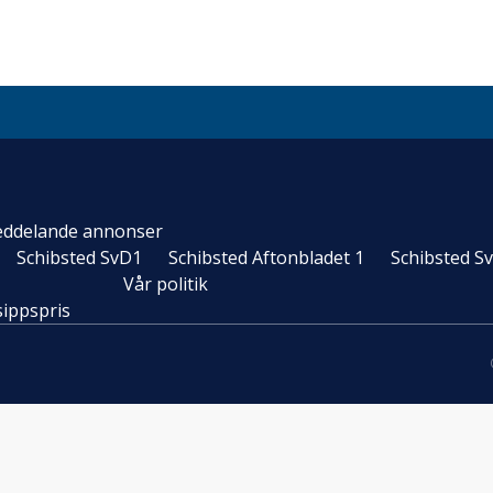
ddelande annonser
Schibsted SvD1
Schibsted Aftonbladet 1
Schibsted S
Vår politik
sippspris