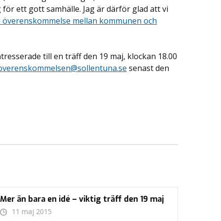
ör ett gott samhälle. Jag är därför glad att vi
al överenskommelse mellan kommunen och
resserade till en träff den 19 maj, klockan 18.00
overenskommelsen@sollentuna.se
senast den
Mer än bara en idé – viktig träff den 19 maj
11 maj 2015