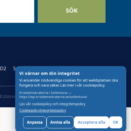
SÖK
vD2
Schibsted Aftonbladet 2
Vi värnar om din integritet
Vi använder nödvändiga cookies för att webbplatsen ska
fungera och vara säker. Läs mer i vår cookiepolicy.
Kristdemokraterna i Sollentuna —
© 2026 Kristdemokraterna
Skapad med
av wasabiweb
https://wp.kristdemokraterna.se/sollentuna/
Läs vår cookiepolicy och integritetspolicy
Cookiepolicy
Integritetspolicy
Anpassa
Avvisa alla
Acceptera alla
OK