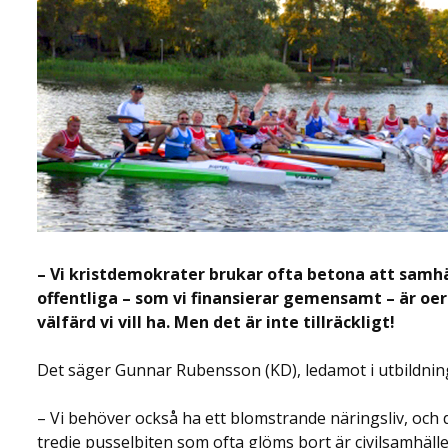
– Vi kristdemokrater brukar ofta betona att samhä
offentliga – som vi finansierar gemensamt – är oer
välfärd vi vill ha. Men det är inte tillräckligt!
Det säger Gunnar Rubensson (KD), ledamot i utbildn
– Vi behöver också ha ett blomstrande näringsliv, och d
tredje pusselbiten som ofta glöms bort är civilsamhälle