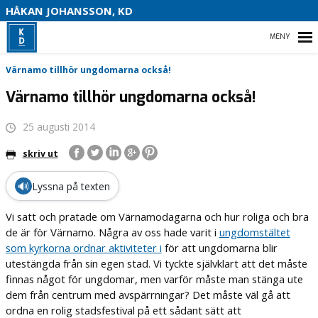
S
HÅKAN JOHANSSON, KD
HEM
Värnamo tillhör ungdomarna också!
Värnamo tillhör ungdomarna också!
25 augusti 2014
HEM
skriv ut
OM MIG
🔊
Lyssna på texten
VAL 2022
Vi satt och pratade om Värnamodagarna och hur roliga och bra
KONTAKTA MIG
de är för Värnamo. Några av oss hade varit i
ungdomstältet
som kyrkorna ordnar aktiviteter i
för att ungdomarna blir
utestängda från sin egen stad. Vi tyckte självklart att det måste
finnas något för ungdomar, men varför måste man stänga ute
dem från centrum med avspärrningar? Det måste väl gå att
ordna en rolig stadsfestival på ett sådant sätt att