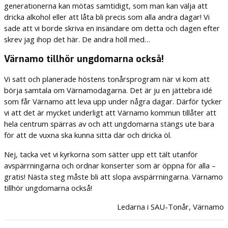
generationerna kan mötas samtidigt, som man kan välja att
dricka alkohol eller att låta bli precis som alla andra dagar! Vi
sade att vi borde skriva en insändare om detta och dagen efter
skrev jag ihop det här. De andra höll med…
Värnamo tillhör ungdomarna också!
Vi satt och planerade höstens tonårsprogram när vi kom att
börja samtala om Värnamodagarna. Det är ju en jättebra idé
som får Värnamo att leva upp under några dagar. Därför tycker
vi att det är mycket underligt att Värnamo kommun tillåter att
hela centrum spärras av och att ungdomarna stängs ute bara
för att de vuxna ska kunna sitta där och dricka öl.
Nej, tacka vet vi kyrkorna som sätter upp ett tält utanför
avspärrningarna och ordnar konserter som är öppna för alla –
gratis! Nästa steg måste bli att slopa avspärrningarna. Värnamo
tillhör ungdomarna också!
Ledarna i SAU-Tonår, Värnamo