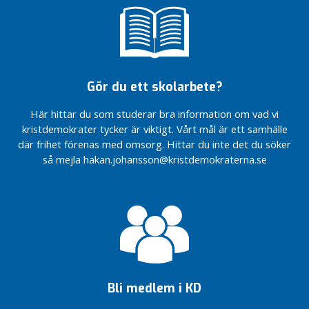
möjligheter
statschef
till
Kristdemokraterna
drömboende
är på
Dags för
Kryssa
naturgas –
Håkan
för miljöns
Gör du ett skolarbete?
och
Barnvänligt,
företagens
äldrevänligt och
Här hittar du som studerar bra information om vad vi
skull
företagarvänligt
kristdemokrater tycker är viktigt. Vårt mål är ett samhälle
Välkomna
Så vill
där frihet förenas med omsorg. Hittar du inte det du söker
med på
Kristdemokraterna
så mejla hakan.johansson@kristdemokraterna.se
framtidståget
utveckla Bor
Centern!
Från
Dags för
femte
naturgas –
till
för miljöns
fjärde
och
plats
företagens
skull
Bli medlem i KD