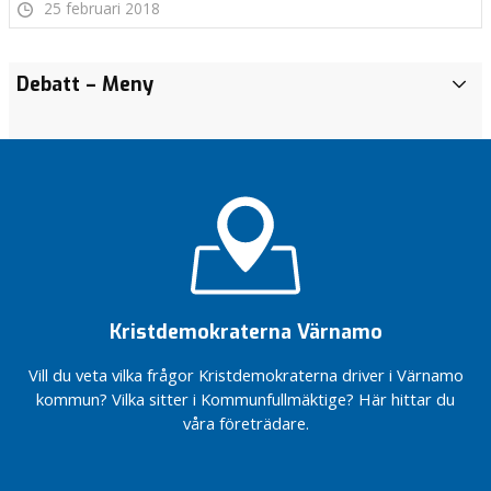
25 februari 2018
Äntligen
Tro på
Debatt
– Meny
A
familjecentral!
Värnamo
r
kommun
Vilka vi
k
Stefan?
ABC för
i
Värnamo
v
Föreningsmomsen
kommun
handlar om mer
B
än krångel
Vad
l
jag
Stoppa
o
hade
föreningsmomsen
sagt
g
nu!
om
g
Kristdemokraterna Värnamo
För en
jag
flexiblare
fått
Vill du veta vilka frågor Kristdemokraterna driver i Värnamo
läsårsindelning
ordet
kommun? Vilka sitter i Kommunfullmäktige? Här hittar du
Vindkraft
Fokus på
våra företrädare.
i
välfärden
medvind
För en
Fler
vald