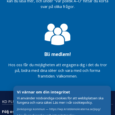
kan du läsa mer, och under ”Vår politik A–Ö” hittar du korta
NATIONELL
g
kristdemokrat
framtidens
#Välfärdslöftet
VÅRDFÖRMEDLING
svar på olika frågor.
e
än du tror?
Sverige
KD lovar
n
NU SKA
Vi fortsätter
Fler
storsatsning på
BUTIKER
Läs om vår
kämpa för
viktiga
förlossningsvården
FÅ
vision för
en
reformer
PORTA
framtidens
äldreomsorg
på plats
TJUVAR!
Sverige
som håller
från den
FAMILJEN
1 juli
Fler
Vi säger nej till
Alf Svensson:
viktiga
återkommande
Norra Kärr
Människovärdet
Bli medlem!
reformer
budgetöverraskningar
kräver
har inget pris
på plats
ansvarstagande
Vi vill se
från den
prövning – inte
Hos oss får du möjligheten att engagera dig i det du tror
handling
1 juli
förhastade
på, bidra med dina idéer och vara med och forma
– inte
beslut
framtiden. Välkommen.
Norra Kärr
bara
kräver
löften
Är du mer
ansvarstagande
kristdemokrat
Ekhagens
Vi värnar om din integritet
prövning – inte
än du tror?
gästhem
förhastade
Vi använder nödvändiga cookies för att webbplatsen ska
hotat
Vi fortsätter
KD PLUS
Lättläst
Teckenspråk
beslut
fungera och vara säker. Läs mer i vår cookiepolicy.
igen
kämpa för
Kristdemokraterna
en
Jönköpings kommun — https://wp.kristdemokraterna.se/jkpg/
Följ oss:
föreslår nationell
äldreomsorg