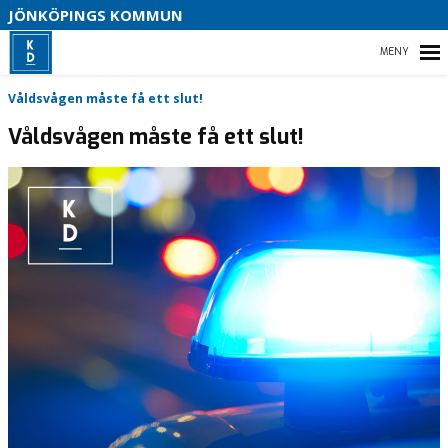
JÖNKÖPINGS KOMMUN

HEM
Våldsvågen måste få ett slut!
Våldsvågen måste få ett slut!
BLI MEDLEM
VAL 2026
VÅRT PARTI
KOMMUNPOLITIK