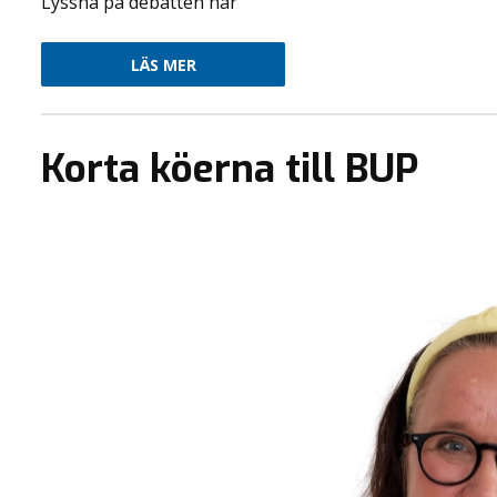
Lyssna på debatten här
LÄS MER
Korta köerna till BUP