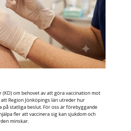
air (KD) om behovet av att göra vaccination mot
ll att Region Jönköpings län utreder hur
ta på statliga beslut. För oss är förebyggande
hjälpa fler att vaccinera sig kan sjukdom och
rden minskar.