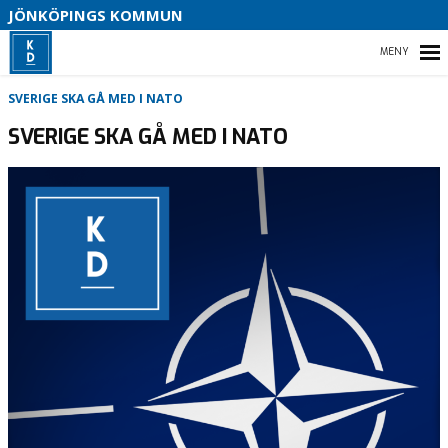
JÖNKÖPINGS KOMMUN

HEM
SVERIGE SKA GÅ MED I NATO
SVERIGE SKA GÅ MED I NATO
BLI MEDLEM
VAL 2026
VÅRT PARTI
KOMMUNPOLITIK