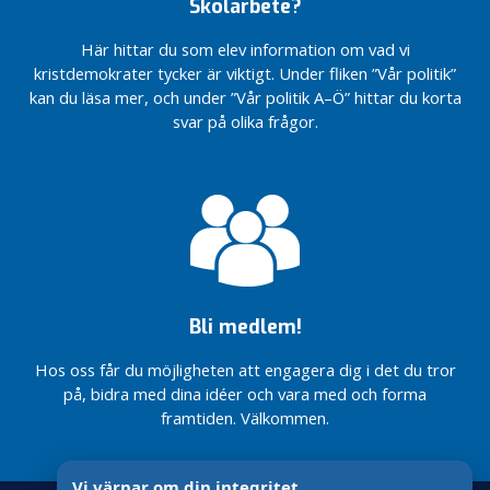
försvårar
Skolarbete?
k
prövning – inte
bättre än
Aron
arbetet
s
förhastade
mikromat
Modig
med
Här hittar du som elev information om vad vi
d
beslut
Besöker
pandemin
Läs om vår
kristdemokrater tycker är viktigt. Under fliken ”Vår politik”
a
Jönköping
Är du mer
vision för
kan du läsa mer, och under ”Vår politik A–Ö” hittar du korta
NATIONELL
g
kristdemokrat
framtidens
#Välfärdslöftet
VÅRDFÖRMEDLING
svar på olika frågor.
e
än du tror?
Sverige
KD lovar
n
NU SKA
Vi fortsätter
Fler
storsatsning på
BUTIKER
Läs om vår
kämpa för
viktiga
förlossningsvården
FÅ
vision för
en
reformer
PORTA
framtidens
äldreomsorg
på plats
TJUVAR!
Sverige
som håller
från den
FAMILJEN
1 juli
Fler
Vi säger nej till
Alf Svensson:
viktiga
återkommande
Norra Kärr
Människovärdet
Bli medlem!
reformer
budgetöverraskningar
kräver
har inget pris
på plats
ansvarstagande
Vi vill se
från den
prövning – inte
Hos oss får du möjligheten att engagera dig i det du tror
handling
1 juli
förhastade
på, bidra med dina idéer och vara med och forma
– inte
beslut
framtiden. Välkommen.
Norra Kärr
bara
kräver
löften
Är du mer
ansvarstagande
kristdemokrat
Ekhagens
prövning – inte
Vi värnar om din integritet
än du tror?