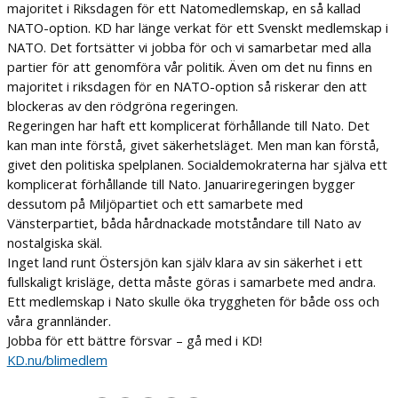
majoritet i Riksdagen för ett Natomedlemskap, en så kallad
NATO-option. KD har länge verkat för ett Svenskt medlemskap i
NATO. Det fortsätter vi jobba för och vi samarbetar med alla
partier för att genomföra vår politik. Även om det nu finns en
majoritet i riksdagen för en NATO-option så riskerar den att
blockeras av den rödgröna regeringen.
Regeringen har haft ett komplicerat förhållande till Nato. Det
kan man inte förstå, givet säkerhetsläget. Men man kan förstå,
givet den politiska spelplanen. Socialdemokraterna har själva ett
komplicerat förhållande till Nato. Januariregeringen bygger
dessutom på Miljöpartiet och ett samarbete med
Vänsterpartiet, båda hårdnackade motståndare till Nato av
nostalgiska skäl.
Inget land runt Östersjön kan själv klara av sin säkerhet i ett
fullskaligt krisläge, detta måste göras i samarbete med andra.
Ett medlemskap i Nato skulle öka tryggheten för både oss och
våra grannländer.
Jobba för ett bättre försvar – gå med i KD!
KD.nu/blimedlem