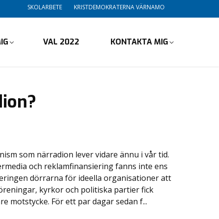
SKOLARBETE
KRISTDEMOKRATERNA VÄRNAMO
IG
VAL 2022
KONTAKTA MIG
dion?
ism som närradion lever vidare ännu i vår tid.
etermedia och reklamfinansiering fanns inte ens
eringen dörrarna för ideella organisationer att
eningar, kyrkor och politiska partier fick
re motstycke. För ett par dagar sedan f...