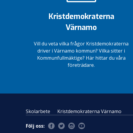
för miljöns
till
och
fjärde
Kristdemokraterna
företagens
plats
skull
Värnamo
Vill du veta vilka frågor Kristdemokraterna
driver i Värnamo kommun? Vilka sitter i
Kommunfullmäktige? Här hittar du våra
företrädare.
Skolarbete
Kristdemokraterna Värnamo
Följ oss: