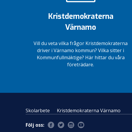
för miljöns
till
och
fjärde
Kristdemokraterna
företagens
plats
skull
Värnamo
Vill du veta vilka frågor Kristdemokraterna
driver i Värnamo kommun? Vilka sitter i
Kommunfullmäktige? Här hittar du våra
företrädare.
Skolarbete
Kristdemokraterna Värnamo
Följ oss: