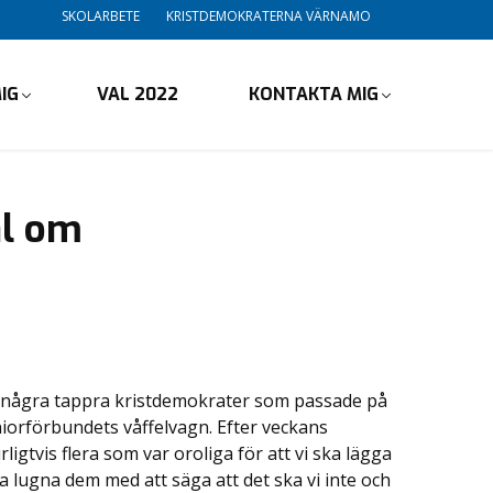
SKOLARBETE
KRISTDEMOKRATERNA VÄRNAMO
IG
VAL 2022
KONTAKTA MIG
l om
r några tappra kristdemokrater som passade på
Seniorförbundets våffelvagn. Efter veckans
gtvis flera som var oroliga för att vi ska lägga
a lugna dem med att säga att det ska vi inte och