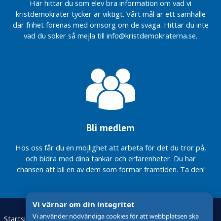
Här hittar du som elev bra information om vad vi
s
kristdemokrater tycker är viktigt. Vårt mål är ett samhälle
e
där frihet förenas med omsorg om de svaga. Hittar du inte
n
vad du söker så mejla till info@kristdemokraterna.se.
Bli medlem
Hos oss får du en möjlighet att arbeta för det du tror på,
och bidra med dina tankar och erfarenheter. Du har
chansen att bli en av dem som formar framtiden. Ta den!
Vi värnar om din integritet
Vi använder nödvändiga cookies för att webbplatsen ska
Startsida
Kristdemokraterna