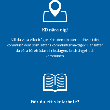
ö
r
t
r
o
e
KD nära dig!
n
d
Vill du veta vilka frågor Kristdemokraterna driver i din
e
kommun? Vem som sitter i kommunfullmäktige? Här hittar
v
du våra företrädare i riksdagen, landstinget och
a
kommunen.
l
d
a
S
t
y
r
Gör du ett skolarbete?
e
l