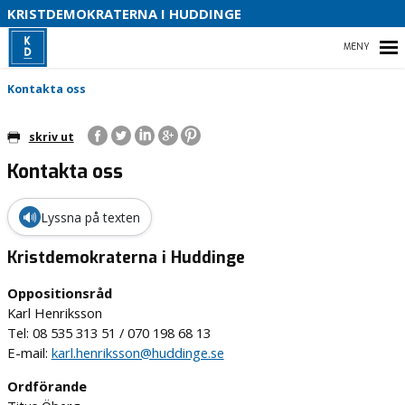
S
KRISTDEMOKRATERNA I HUDDINGE
B
HEM
Kontakta oss
skriv ut
Kontakta oss
KONTAKTA OSS
VÅRA LÖFTEN FÖR HUDDINGE 2026
🔊
Lyssna på texten
Kristdemokraterna i Huddinge
Oppositionsråd
Karl Henriksson
Tel: 08 535 313 51 / 070 198 68 13
E-mail:
karl.henriksson@huddinge.se
Ordförande