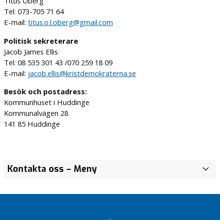
Titus Öberg
Tel: 073-705 71 64
E-mail:
titus.o.l.oberg@gmail.com
Politisk sekreterare
Jacob James Ellis
Tel: 08 535 301 43 /070 259 18 09
E-mail:
jacob.ellis@kristdemokraterna.se
Besök och postadress:
Kommunhuset i Huddinge
Kommunalvägen 28
141 85 Huddinge
Kontakta oss
– Meny
V
å
r
a
f