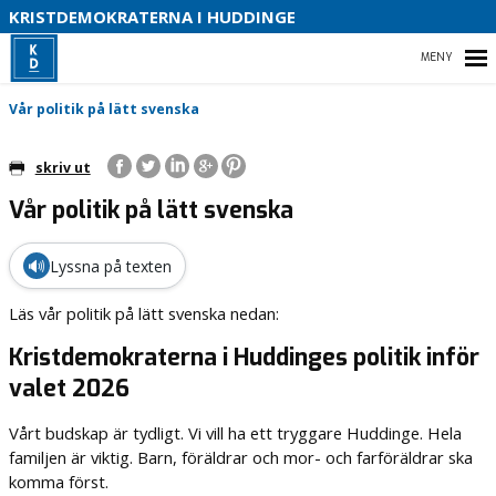
S
KRISTDEMOKRATERNA I HUDDINGE
B
HEM
Vår politik på lätt svenska
skriv ut
Vår politik på lätt svenska
KONTAKTA OSS
VÅRA LÖFTEN FÖR HUDDINGE 2026
🔊
Lyssna på texten
Läs vår politik på lätt svenska nedan:
Kristdemokraterna i Huddinges politik inför
valet 2026
Vårt budskap är tydligt. Vi vill ha ett tryggare Huddinge. Hela
familjen är viktig. Barn, föräldrar och mor- och farföräldrar ska
komma först.