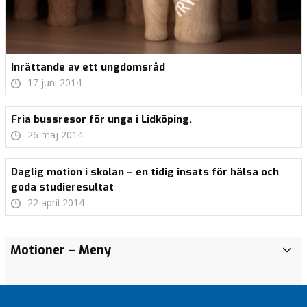
Inrättande av ett ungdomsråd
17 juni 2014
Fria bussresor för unga i Lidköping.
26 maj 2014
Daglig motion i skolan – en tidig insats för hälsa och
goda studieresultat
22 april 2014
Årsmöte
Bli
Valmanifest
Inför en
Vitsippspriset
Motioner
– Meny
F
2026
medlem!
2018
förvaltarenhet
2014
ö
i Lidköpings
Nominerade
Vitsippspriset
Vitsippspriset
r
kommun
från
2009
2013
e
Lidköping
Sjölunda