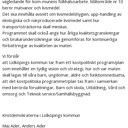
vägledande för kom-munens folkhälsoarbete. Målområde nr 10
berör matvanor och livsmedel.
Det ska innehålla avsnitt om livsmedelshygien, upp-handling av
ekologiska och närproducerade livsmedel samt hur
transportsträckorna skall minskas.
Programmet skall också ange hur årliga kvalitetsgranskningar
och brukarundersökningar ska genomföras för kontinuerliga
förbättringar av kvaliteten av maten.
Vi förslår
att Lidköpings kommun tar fram ett kostpolitiskt program/plan
som innehåller en tydlig vision och strategi, hur och var maten
skall lagas till våra barn, ungdomar, äldre och funktionsnedsatta,
att det kostpolitiska programmet/plan tas fram i samverkan
med berörda förvaltningar, Barn och skola, Utbildning, Vård och
omsorg och Teknisk service/Samhällsbyggnad.
Kristdemokraterna i Lidköpings kommun
Maj Ader, Anders Ader