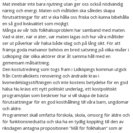
Mat innebär inte bara njutning utan ger oss också nödvändig
näring och energi. Maten och måltiden ska således skapa
förutsättningar för att vi ska hålla oss friska och kunna bibehålla
en så god livskvalitet som möjligt.
Många av vår tids folkhälsoproblem har samband med maten.
Vad vi äter, när vi äter, var maten lagas och hur våra måltider
ser ut påverkar vår hälsa både idag och på lång sikt. För att
främja goda matvanor behövs en bred satsning på olika nivåer i
Lidköping där olika aktörer drar åt samma håll med en
gemensam målsättning.
Den kostutredning som togs fram i Lidköpings kommun utgick
från Centralkökets renovering och ändrade krav i
livsmedelslagsstiftningen och inte kostens betydelse för en god
hälsa Nu krävs ett nytt politiskt underlag, ett kostpolitiskt
program/plan som beskriver hur vi vill skapa de bästa
förutsättningar för en god kosthållning till våra barn, ungdomar
och äldre.
Programmet skall omfatta förskola, skola, omsorg för äldre och
för funktionsnedsatta och ska ha en tydlig koppling till den av
riksdagen antagna propositionen ”Mål för folkhälsan” som är