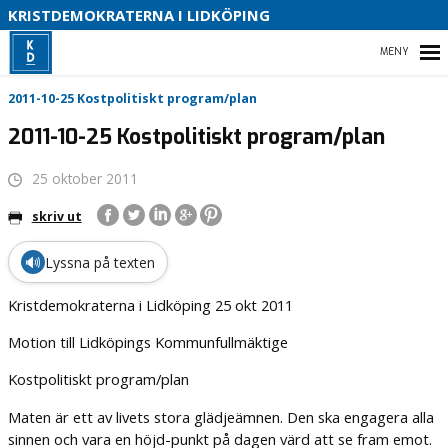
KRISTDEMOKRATERNA I LIDKÖPING
B
HEM
2011-10-25 Kostpolitiskt program/plan
2011-10-25 Kostpolitiskt program/plan
25 oktober 2011
VÅRA KOMMUNPOLITIKER 2022-2026
skriv ut
VÅR POLITIK
🔊
Lyssna på texten
KONTAKTA OSS
Kristdemokraterna i Lidköping 25 okt 2011
INSTAGRAM
Motion till Lidköpings Kommunfullmäktige
Kostpolitiskt program/plan
Maten är ett av livets stora glädjeämnen. Den ska engagera alla
sinnen och vara en höjd-punkt på dagen värd att se fram emot.