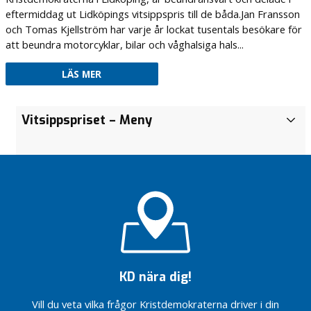
eftermiddag ut Lidköpings vitsippspris till de båda.Jan Fransson
och Tomas Kjellström har varje år lockat tusentals besökare för
att beundra motorcyklar, bilar och våghalsiga hals...
LÄS MER
Årsmöte
Bli
Valmanifest
Inför en
Vitsippspriset
– Meny
F
2026
medlem!
2018
förvaltarenhet
ö
i Lidköpings
Nominerade
Vitsippspriset
r
kommun
från
2009
e
Lidköping
Sjölunda
t
till Riksdag
– En
r
och Region i
pärla att
ä
valet 2026
utveckla
d
Årsmöte
Angående
a
2021
lokalplanering
r
för barn och
Årsmöte
e
KD nära dig!
skola
2019
i
Införande av
L
Vill du veta vilka frågor Kristdemokraterna driver i din
Invigning av