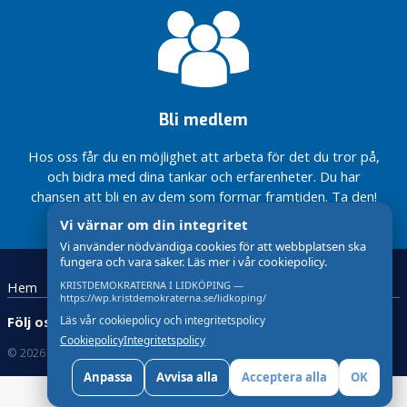
för hälsa och
e
goda
r
studieresultat
Besöksnäringen
O
stärker
k
Lidköping
a
Bli medlem
t
Stöd till
föräldrar med
e
Hos oss får du en möjlighet att arbeta för det du tror på,
barn och
g
och bidra med dina tankar och erfarenheter. Du har
ungdomar med
o
chansen att bli en av dem som formar framtiden. Ta den!
funktionshinder
r
Vi värnar om din integritet
i
Vi använder nödvändiga cookies för att webbplatsen ska
s
fungera och vara säker. Läs mer i vår cookiepolicy.
e
Hem
Bli medlem!
KRISTDEMOKRATERNA I LIDKÖPING —
r
https://wp.kristdemokraterna.se/lidkoping/
a
Följ oss:
Läs vår cookiepolicy och integritetspolicy
d
Cookiepolicy
Integritetspolicy
e
© 2026 Kristdemokraterna
Skapad med
av wasabiweb
Anpassa
Avvisa alla
Acceptera alla
OK
V
a