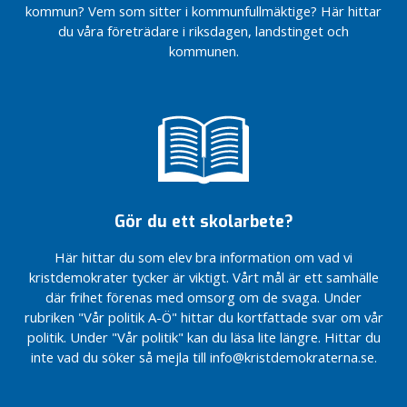
ytterligare en
Familjecentralen
i
kommun? Vem som sitter i kommunfullmäktige? Här hittar
Familjecentral
på Guldvingens
d
du våra företrädare i riksdagen, landstinget och
i Lidköpings
vårdcentral
k
kommunen.
kommun,
ö
Folkhälsofond
belägen i
nobbades
p
västra delen
i
av staden.
Vitsippspriset
n
2010
Inrättande
g
av ett
ungdomsråd
i
Fria
n
bussresor
Gör du ett skolarbete?
l
för unga i
ä
Lidköping.
Här hittar du som elev bra information om vad vi
g
kristdemokrater tycker är viktigt. Vårt mål är ett samhälle
EU –
g
För
där frihet förenas med omsorg om de svaga. Under
fredens
rubriken "Vår politik A-Ö" hittar du kortfattade svar om vår
N
skull
politik. Under "Vår politik" kan du läsa lite längre. Hittar du
y
inte vad du söker så mejla till info@kristdemokraterna.se.
Daglig motion
h
i skolan – en
e
tidig insats
t