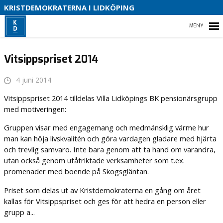
KRISTDEMOKRATERNA I LIDKÖPING
B
HEM
Vitsippspriset 2014
4 juni 2014
VÅRA KOMMUNPOLITIKER 2022-2026
Vitsippspriset 2014 tilldelas Villa Lidköpings BK pensionärsgrupp
med motiveringen:
VÅR POLITIK
Gruppen visar med engagemang och medmänsklig värme hur
man kan höja livskvalitén och göra vardagen gladare med hjärta
KONTAKTA OSS
och trevlig samvaro. Inte bara genom att ta hand om varandra,
utan också genom utåtriktade verksamheter som t.ex.
INSTAGRAM
promenader med boende på Skogsgläntan.
Priset som delas ut av Kristdemokraterna en gång om året
kallas för Vitsippspriset och ges för att hedra en person eller
grupp a...