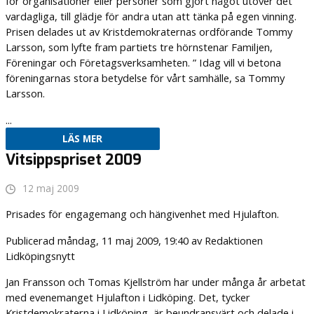
för organisationer eller personer som gjort något utöver det
vardagliga, till glädje för andra utan att tänka på egen vinning.
Prisen delades ut av Kristdemokraternas ordförande Tommy
Larsson, som lyfte fram partiets tre hörnstenar Familjen,
Föreningar och Företagsverksamheten. ” Idag vill vi betona
föreningarnas stora betydelse för vårt samhälle, sa Tommy
Larsson.
...
LÄS MER
Vitsippspriset 2009
12 maj 2009
Prisades för engagemang och hängivenhet med Hjulafton.
Publicerad måndag, 11 maj 2009, 19:40 av Redaktionen
Lidköpingsnytt
Jan Fransson och Tomas Kjellström har under många år arbetat
med evenemanget Hjulafton i Lidköping. Det, tycker
Kristdemokraterna i Lidköping, är beundransvärt och delade i