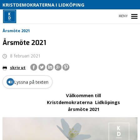
KRISTDEMOKRATERNA I LIDKÖPING
B
HEM
Årsmöte 2021
Årsmöte 2021
8 februari 2021
VÅRA KOMMUNPOLITIKER 2022-2026
skriv ut
VÅR POLITIK
🔊
Lyssna på texten
KONTAKTA OSS
Välkommen till
INSTAGRAM
Kristdemokraterna Lidköpings
årsmöte 2021