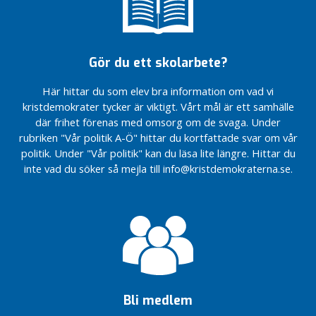
g
av ett
ungdomsråd
i
Fria
n
bussresor
Gör du ett skolarbete?
l
för unga i
ä
Lidköping.
Här hittar du som elev bra information om vad vi
g
kristdemokrater tycker är viktigt. Vårt mål är ett samhälle
EU –
g
För
där frihet förenas med omsorg om de svaga. Under
fredens
rubriken "Vår politik A-Ö" hittar du kortfattade svar om vår
N
skull
politik. Under "Vår politik" kan du läsa lite längre. Hittar du
y
inte vad du söker så mejla till info@kristdemokraterna.se.
Daglig motion
h
i skolan – en
e
tidig insats
t
för hälsa och
e
goda
r
studieresultat
Årsmöte
Besöksnäringen
2026
stärker
Lidköping
Nominerade
Bli medlem
från
Stöd till