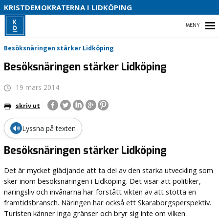
KRISTDEMOKRATERNA I LIDKÖPING
B
HEM
Besöksnäringen stärker Lidköping
Besöksnäringen stärker Lidköping
19 mars 2014
VÅRA KOMMUNPOLITIKER 2022-2026
skriv ut
VÅR POLITIK
🔊
Lyssna på texten
KONTAKTA OSS
Besöksnäringen stärker Lidköping
INSTAGRAM
Det är mycket glädjande att ta del av den starka utveckling som
sker inom besöksnäringen i Lidköping. Det visar att politiker,
näringsliv och invånarna har förstått vikten av att stötta en
framtidsbransch. Näringen har också ett Skaraborgsperspektiv.
Turisten känner inga gränser och bryr sig inte om vilken