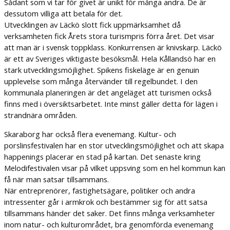
Sådant som vi tar för givet är unikt för många andra. De är
dessutom villiga att betala för det.
Utvecklingen av Läckö slott fick uppmärksamhet då
verksamheten fick Årets stora turismpris förra året. Det visar
att man är i svensk toppklass. Konkurrensen är knivskarp. Läckö
är ett av Sveriges viktigaste besöksmål. Hela Kållandsö har en
stark utvecklingsmöjlighet. Spikens fiskeläge är en genuin
upplevelse som många återvänder till regelbundet. I den
kommunala planeringen är det angeläget att turismen också
finns med i översiktsarbetet. Inte minst gäller detta för lägen i
strandnära områden.
Skaraborg har också flera evenemang. Kultur- och
porslinsfestivalen har en stor utvecklingsmöjlighet och att skapa
happenings placerar en stad på kartan. Det senaste kring
Melodifestivalen visar på vilket uppsving som en hel kommun kan
få när man satsar tillsammans.
När entreprenörer, fastighetsägare, politiker och andra
intressenter går i armkrok och bestämmer sig för att satsa
tillsammans händer det saker. Det finns många verksamheter
inom natur- och kulturområdet, bra genomförda evenemang