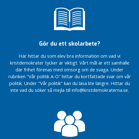
i
av staden.
Vitsippspriset
n
2010
Inrättande
g
av ett
ungdomsråd
i
Fria
n
bussresor
Gör du ett skolarbete?
l
för unga i
ä
Lidköping.
Här hittar du som elev bra information om vad vi
g
kristdemokrater tycker är viktigt. Vårt mål är ett samhälle
EU –
g
För
där frihet förenas med omsorg om de svaga. Under
fredens
rubriken "Vår politik A-Ö" hittar du kortfattade svar om vår
N
skull
politik. Under "Vår politik" kan du läsa lite längre. Hittar du
y
inte vad du söker så mejla till info@kristdemokraterna.se.
Daglig motion
h
i skolan – en
e
tidig insats
t
för hälsa och
e
goda
r
studieresultat
Besöksnäringen
O
stärker
k