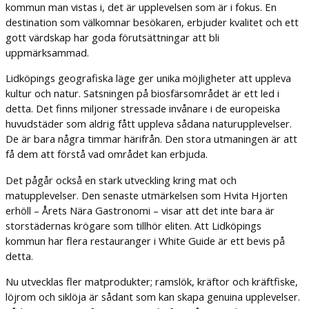
kommun man vistas i, det är upplevelsen som är i fokus. En
destination som välkomnar besökaren, erbjuder kvalitet och ett
gott värdskap har goda förutsättningar att bli
uppmärksammad.
Lidköpings geografiska läge ger unika möjligheter att uppleva
kultur och natur. Satsningen på biosfärsområdet är ett led i
detta. Det finns miljoner stressade invånare i de europeiska
huvudstäder som aldrig fått uppleva sådana naturupplevelser.
De är bara några timmar härifrån. Den stora utmaningen är att
få dem att förstå vad området kan erbjuda.
Det pågår också en stark utveckling kring mat och
matupplevelser. Den senaste utmärkelsen som Hvita Hjorten
erhöll – Årets Nära Gastronomi – visar att det inte bara är
storstädernas krögare som tillhör eliten. Att Lidköpings
kommun har flera restauranger i White Guide är ett bevis på
detta.
Nu utvecklas fler matprodukter; ramslök, kräftor och kräftfiske,
löjrom och siklöja är sådant som kan skapa genuina upplevelser.