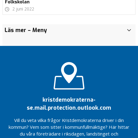
Folkskolan
2 juni 2022
Vi satsar 16,4
Med
Med
Läs mer
– Meny
I
miljoner
hjärta
hjärta
k
kronor på
för vår
för vår
o
förebyggande
kommun!
kommun!
m
insatser i vårt
Pubkvällar
Pubkvällar
m
budgetförslag
med KD
med KD
u
för 2023!
Markaryd
Markaryd
n
Ebba
Ebba
e
Busch i
Busch i
n
Markaryd:
Markaryd:
”Svenska
”Svenska
I
kristdemokraterna-
folket
folket
r
se.mail.protection.outlook.com
förtjänar
förtjänar
e
bättre”!
bättre”!
g
Vill du veta vilka frågor Kristdemokraterna driver i din
KD:s
KD:s
i
kommun? Vem som sitter i kommunfullmäktige? Här hittar
partisekreterare
partisekreterare
o
du våra företrädare i riksdagen, landstinget och
Peter Kullgren
Peter Kullgren
n