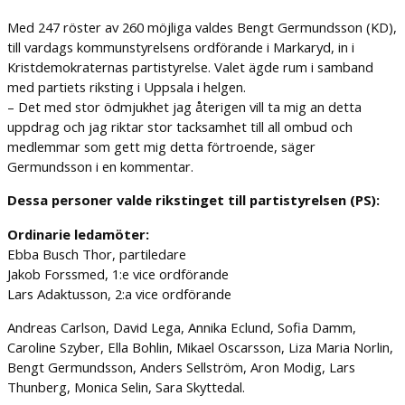
Med 247 röster av 260 möjliga valdes Bengt Germundsson (KD),
till vardags kommunstyrelsens ordförande i Markaryd, in i
Kristdemokraternas partistyrelse. Valet ägde rum i samband
med partiets riksting i Uppsala i helgen.
– Det med stor ödmjukhet jag återigen vill ta mig an detta
uppdrag och jag riktar stor tacksamhet till all ombud och
medlemmar som gett mig detta förtroende, säger
Germundsson i en kommentar.
Dessa personer valde rikstinget till partistyrelsen (PS):
Ordinarie ledamöter:
Ebba Busch Thor, partiledare
Jakob Forssmed, 1:e vice ordförande
Lars Adaktusson, 2:a vice ordförande
Andreas Carlson, David Lega, Annika Eclund, Sofia Damm,
Caroline Szyber, Ella Bohlin, Mikael Oscarsson, Liza Maria Norlin,
Bengt Germundsson, Anders Sellström, Aron Modig, Lars
Thunberg, Monica Selin, Sara Skyttedal.