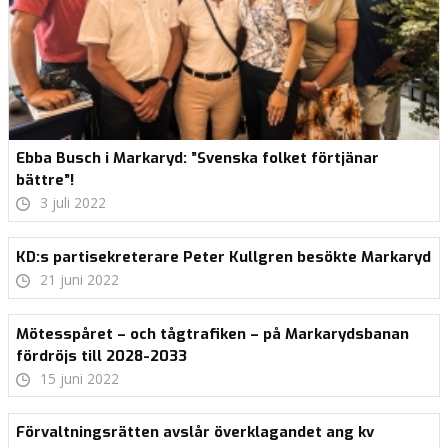
Ebba Busch i Markaryd: ”Svenska folket förtjänar
bättre”!
3 juli 2022
KD:s partisekreterare Peter Kullgren besökte Markaryd
21 juni 2022
Mötesspåret – och tågtrafiken – på Markarydsbanan
fördröjs till 2028-2033
15 juni 2022
Förvaltningsrätten avslår överklagandet ang kv