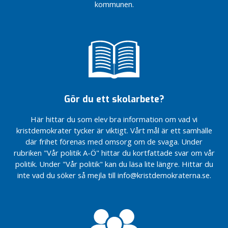
kommunen.
besökte
besökte
e
Markaryd
Markaryd
n
Mötesspåret –
Mötesspåret –
och tågtrafiken
och tågtrafiken
I
– på
– på
n
Markarydsbanan
Markarydsbanan
l
fördröjs till
fördröjs till
ä
2028-2033
2028-2033
g
Vi satsar 16,4
Vi satsar 16,4
g
Gör du ett skolarbete?
miljoner
miljoner
kronor på
kronor på
L
Här hittar du som elev bra information om vad vi
förebyggande
förebyggande
ä
kristdemokrater tycker är viktigt. Vårt mål är ett samhälle
insatser i vårt
insatser i vårt
s
där frihet förenas med omsorg om de svaga. Under
budgetförslag
budgetförslag
m
rubriken "Vår politik A-Ö" hittar du kortfattade svar om vår
för 2023!
för 2023!
e
politik. Under "Vår politik" kan du läsa lite längre. Hittar du
Förvaltningsrätten
Förvaltningsrätten
r
inte vad du söker så mejla till info@kristdemokraterna.se.
avslår
avslår
Med
överklagandet ang
överklagandet ang
hjärta
kv Folkskolan
kv Folkskolan
för vår
Positivt
Positivt
kommun!
resultat
resultat