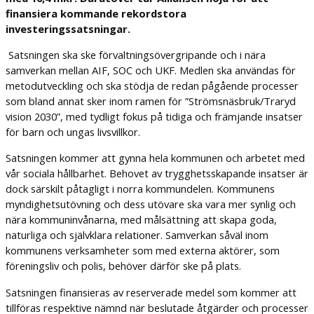
finansiera kommande rekordstora
investeringssatsningar.
Satsningen ska ske förvaltningsövergripande och i nära
samverkan mellan AIF, SOC och UKF. Medlen ska användas för
metodutveckling och ska stödja de redan pågående processer
som bland annat sker inom ramen för ”Strömsnäsbruk/Traryd
vision 2030”, med tydligt fokus på tidiga och främjande insatser
för barn och ungas livsvillkor.
Satsningen kommer att gynna hela kommunen och arbetet med
vår sociala hållbarhet. Behovet av trygghetsskapande insatser är
dock särskilt påtagligt i norra kommundelen. Kommunens
myndighetsutövning och dess utövare ska vara mer synlig och
nära kommuninvånarna, med målsättning att skapa goda,
naturliga och självklara relationer. Samverkan såväl inom
kommunens verksamheter som med externa aktörer, som
föreningsliv och polis, behöver därför ske på plats.
Satsningen finansieras av reserverade medel som kommer att
tillföras respektive nämnd när beslutade åtgärder och processer