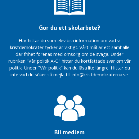
kronor på
Markarydsbanan
Markarydsbanan
Markarydsbanan
förebyggande
fördröjs till
fördröjs till
fördröjs till
insatser i vårt
2028-2033
2028-2033
2028-2033
budgetförslag
Vi satsar 16,4
Förvaltningsrätten
Vi satsar 16,4
Gör du ett skolarbete?
för 2023!
miljoner
avslår
miljoner
kronor på
överklagandet ang
kronor på
Här hittar du som elev bra information om vad vi
I
förebyggande
kv Folkskolan
förebyggande
kristdemokrater tycker är viktigt. Vårt mål är ett samhälle
n
insatser i vårt
insatser i vårt
Positivt
där frihet förenas med omsorg om de svaga. Under
l
budgetförslag
budgetförslag
resultat
rubriken "Vår politik A-Ö" hittar du kortfattade svar om vår
ä
för 2023!
för 2023!
för
politik. Under "Vår politik" kan du läsa lite längre. Hittar du
g
Förvaltningsrätten
Markaryds
Förvaltningsrätten
inte vad du söker så mejla till info@kristdemokraterna.se.
g
avslår
kommun
avslår
överklagandet ang
när året
överklagandet ang
L
kv Folkskolan
2021
kv Folkskolan
ä
summeras
Positivt
Positivt
s
resultat
Fortsatt
resultat
m
för
minskade
för
e
Markaryds
kostnader
Markaryds
r
kommun
för
kommun
när året
ekonomiskt
när året
Bli medlem
N
2021
bistånd i
2021