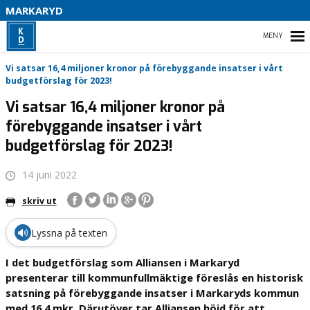
MARKARYD
HEM
Vi satsar 16,4 miljoner kronor på förebyggande insatser i vårt
budgetförslag för 2023!
Vi satsar 16,4 miljoner kronor på
förebyggande insatser i vårt
HEM
budgetförslag för 2023!
VÅR POLITIK
14 juni 2022
VAL 2022
skriv ut
PÅ GÅNG
🔊
Lyssna på texten
KONTAKTA OSS
I det budgetförslag som Alliansen i Markaryd
presenterar till kommunfullmäktige föreslås en historisk
satsning på förebyggande insatser i Markaryds kommun
med 16,4 mkr. Därutöver tar Alliansen höjd för att