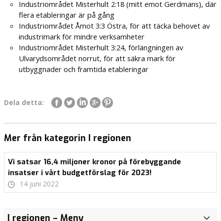
Industriområdet Misterhult 2:18 (mitt emot Gerdmans), där
flera etableringar är på gång
Industriområdet Åmot 3:3 Östra, för att täcka behovet av
industrimark för mindre verksamheter
Industriområdet Misterhult 3:24, förlängningen av
Ulvarydsområdet norrut, för att säkra mark för
utbyggnader och framtida etableringar
Dela detta:
Mer från kategorin I regionen
Vi satsar 16,4 miljoner kronor på förebyggande
insatser i vårt budgetförslag för 2023!
14 juni 2022
Med
Med
Med
I regionen
– Meny
I