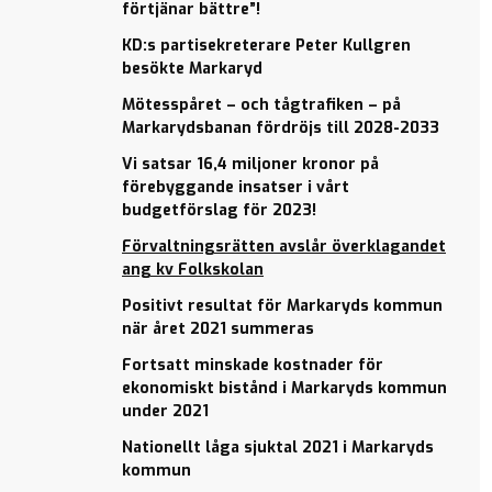
bättre”!
bättre”!
förtjänar bättre”!
KD:s
KD:s
KD:s partisekreterare Peter Kullgren
partisekreterare
partisekreterare
besökte Markaryd
Peter Kullgren
Peter Kullgren
Mötesspåret – och tågtrafiken – på
besökte
besökte
Markarydsbanan fördröjs till 2028-2033
Markaryd
Markaryd
Vi satsar 16,4 miljoner kronor på
Mötesspåret –
Mötesspåret –
förebyggande insatser i vårt
och tågtrafiken
och tågtrafiken
budgetförslag för 2023!
– på
– på
Markarydsbanan
Markarydsbanan
Förvaltningsrätten avslår överklagandet
fördröjs till
fördröjs till
ang kv Folkskolan
2028-2033
2028-2033
Positivt resultat för Markaryds kommun
Förvaltningsrätten
Vi satsar 16,4
när året 2021 summeras
avslår
miljoner
överklagandet ang
kronor på
Fortsatt minskade kostnader för
kv Folkskolan
förebyggande
ekonomiskt bistånd i Markaryds kommun
insatser i vårt
under 2021
Positivt
budgetförslag
resultat
Nationellt låga sjuktal 2021 i Markaryds
för 2023!
för
kommun