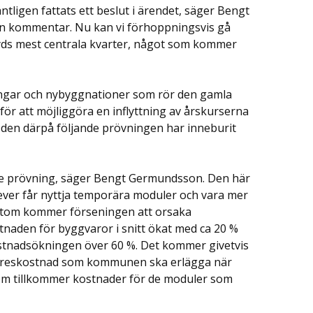
ntligen fattats ett beslut i ärendet, säger Bengt
n kommentar. Nu kan vi förhoppningsvis gå
yds mest centrala kvarter, något som kommer
ringar och nybyggnationer som rör den gamla
för att möjliggöra en inflyttning av årskurserna
h den därpå följande prövningen har inneburit
are prövning, säger Bengt Germundsson. Den här
ever får nyttja temporära moduler och vara mer
sutom kommer förseningen att orsaka
naden för byggvaror i snitt ökat med ca 20 %
ostnadsökningen över 60 %. Det kommer givetvis
yreskostnad som kommunen ska erlägga när
tom tillkommer kostnader för de moduler som