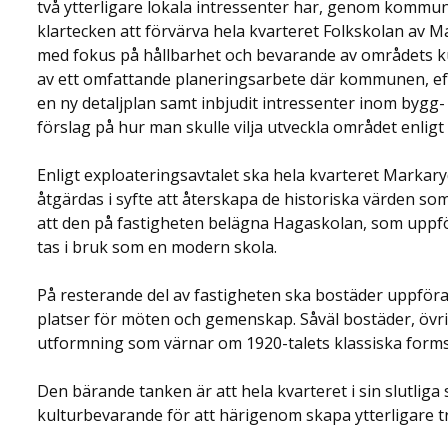
två ytterligare lokala intressenter har, genom kommun
klartecken att förvärva hela kvarteret Folkskolan av 
med fokus på hållbarhet och bevarande av områdets kul
av ett omfattande planeringsarbete där kommunen, eft
en ny detaljplan samt inbjudit intressenter inom bygg
förslag på hur man skulle vilja utveckla området enligt
Enligt exploateringsavtalet ska hela kvarteret Markar
åtgärdas i syfte att återskapa de historiska värden so
att den på fastigheten belägna Hagaskolan, som uppfö
tas i bruk som en modern skola.
På resterande del av fastigheten ska bostäder uppför
platser för möten och gemenskap. Såväl bostäder, övr
utformning som värnar om 1920-talets klassiska forms
Den bärande tanken är att hela kvarteret i sin slutlig
kulturbevarande för att härigenom skapa ytterligare t