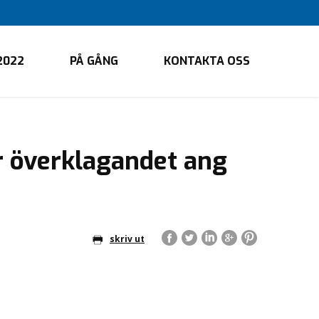
2022
PÅ GÅNG
KONTAKTA OSS
r överklagandet ang
skriv ut