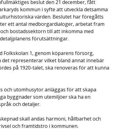
fullmäktiges beslut den 21 december, fått
Markaryds kommun i syfte att utveckla detsamma
turhistoriska värden. Beslutet har föregåtts
er ett antal medborgardialoger, arbetat fram
- och bostadssektorn till att inkomma med
 detaljplanens förutsättningar.
yd Folkskolan 1, genom köparens försorg,
m det representerar vilket bland annat innebär
rdes på 1920-talet, ska renoveras för att kunna
as och utomhusytor anläggas för att skapa
iga byggnader som utemiljöer ska ha en
pråk och detaljer.
a skepnad skall andas harmoni, hållbarhet och
rivsel och framtidstro i kommunen.