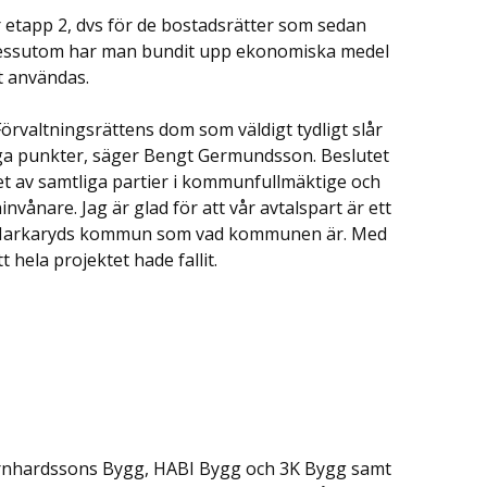
 etapp 2, dvs för de bostadsrätter som sedan
 Dessutom har man bundit upp ekonomiska medel
t användas.
örvaltningsrättens dom som väldigt tydligt slår
ga punkter, säger Bengt Germundsson. Beslutet
het av samtliga partier i kommunfullmäktige och
vånare. Jag är glad för att vår avtalspart är ett
la Markaryds kommun som vad kommunen är. Med
hela projektet hade fallit.
ernhardssons Bygg, HABI Bygg och 3K Bygg samt