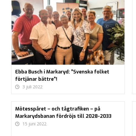
Ebba Busch i Markaryd: ”Svenska folket
förtjänar bättre”!
3 juli 2022
Mötesspåret – och tågtrafiken – på
Markarydsbanan fördröjs till 2028-2033
15 juni 2022