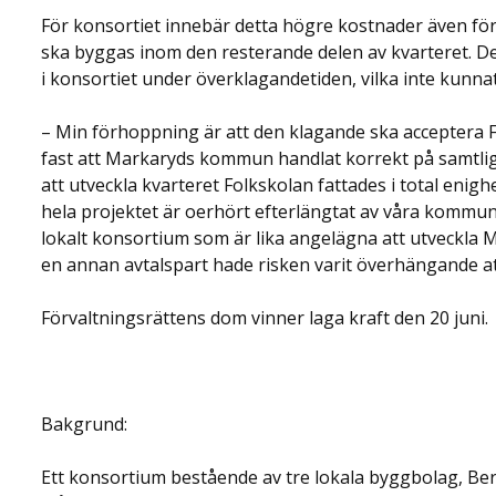
För konsortiet innebär detta högre kostnader även för
ska byggas inom den resterande delen av kvarteret.
i konsortiet under överklagandetiden, vilka inte kunna
– Min förhoppning är att den klagande ska acceptera F
fast att Markaryds kommun handlat korrekt på samtli
att utveckla kvarteret Folkskolan fattades i total enig
hela projektet är oerhört efterlängtat av våra kommunin
lokalt konsortium som är lika angelägna att utveck
en annan avtalspart hade risken varit överhängande att 
Förvaltningsrättens dom vinner laga kraft den 20 juni.
Bakgrund:
Ett konsortium bestående av tre lokala byggbolag, B