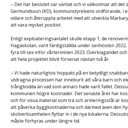
– Det här beslutet var väntat och vi välkomnar att det ä
Germundsson (KD), kommunstyrelsens ordförande, i e
vidare och återuppta arbetet med att utveckla Markar
att vara mycket positivt.
Enligt exploateringsavtalet skulle etapp 1, de renove
Hagaskolan, varit färdigställda under senhösten 2022, 
fyra till sex inför vårterminen 2023. Överklagandet oc
att hela projektet blivit försenat nästan två år.
– Vi hade naturligtvis hoppats på en betydligt snabb
utdragna processen har inneburit att våra barn och el
trångbodda än vad som annars hade varit fallet. Des
kommunen högre kostnader. Det senaste året har kost
och för vissa material som trä och armeringsstål är k
att påverka byggkostnaderna och därmed även den h
skolverksamheten flyttar in i de nya lokalerna. Dessu
måste förhyras under längre tid.