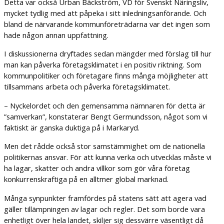
Detta var också Urban Bäckström, VD för Svenskt Näringsliv,
mycket tydlig med att påpeka i sitt inledningsanförande. Och
bland de närvarande kommunföreträdarna var det ingen som
hade någon annan uppfattning.
I diskussionerna dryftades sedan mängder med förslag till hur
man kan påverka företagsklimatet i en positiv riktning. Som
kommunpolitiker och företagare finns många möjligheter att
tillsammans arbeta och påverka företagsklimatet.
– Nyckelordet och den gemensamma nämnaren för detta är
”samverkan”, konstaterar Bengt Germundsson, något som vi
faktiskt är ganska duktiga på i Markaryd.
Men det rådde också stor samstämmighet om de nationella
politikernas ansvar. För att kunna verka och utvecklas måste vi
ha lagar, skatter och andra villkor som gör våra företag
konkurrenskraftiga på en alltmer global marknad.
Många synpunkter framfördes på statens sätt att agera vad
gäller tillämpningen av lagar och regler. Det som borde vara
enhetligt över hela landet, skiljer sig dessvärre väsentligt då