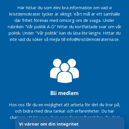
kronor på
överklagandet ang
L
Här hittar du som elev bra information om vad vi
förebyggande
kv Folkskolan
ä
kristdemokrater tycker är viktigt. Vårt mål är ett samhälle
insatser i vårt
s
Positivt
där frihet förenas med omsorg om de svaga. Under
budgetförslag
resultat
m
rubriken "Vår politik A-Ö" hittar du kortfattade svar om vår
för 2023!
för
e
politik. Under "Vår politik" kan du läsa lite längre. Hittar du
Förvaltningsrätten
Markaryds
r
inte vad du söker så mejla till info@kristdemokraterna.se.
avslår
kommun
överklagandet ang
när året
N
kv Folkskolan
2021
y
summeras
Positivt
h
resultat
Fortsatt
e
för
minskade
t
Markaryds
kostnader
e
kommun
för
r
när året
ekonomiskt
Bli medlem
2021
bistånd i
Med
summeras
Markaryds
hjärta
Hos oss får du en möjlighet att arbeta för det du tror på,
kommun
för vår
Fortsatt
och bidra med dina tankar och erfarenheter. Du har
under 2021
kommun!
minskade
chansen att bli en av dem som formar framtiden. Ta den!
kostnader
Nationellt
Pubkvällar
Vi värnar om din integritet
för
låga
med KD