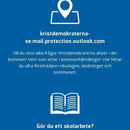
u
för 2023!
Markaryd
Markaryd
n
Ebba
Ebba
e
Busch i
Busch i
n
Markaryd:
Markaryd:
”Svenska
”Svenska
I
kristdemokraterna-
folket
folket
r
se.mail.protection.outlook.com
förtjänar
förtjänar
e
bättre”!
bättre”!
g
Vill du veta vilka frågor Kristdemokraterna driver i din
KD:s
KD:s
i
kommun? Vem som sitter i kommunfullmäktige? Här hittar
partisekreterare
partisekreterare
o
du våra företrädare i riksdagen, landstinget och
Peter Kullgren
Peter Kullgren
n
kommunen.
besökte
besökte
e
Markaryd
Markaryd
n
Mötesspåret –
Mötesspåret –
och tågtrafiken
och tågtrafiken
I
– på
– på
n
Markarydsbanan
Markarydsbanan
l
fördröjs till
fördröjs till
ä
2028-2033
2028-2033
g
Vi satsar 16,4
Förvaltningsrätten
g
Gör du ett skolarbete?
miljoner
avslår