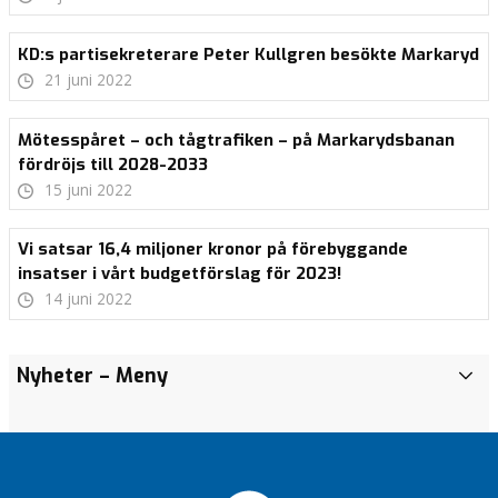
KD:s partisekreterare Peter Kullgren besökte Markaryd
21 juni 2022
Mötesspåret – och tågtrafiken – på Markarydsbanan
fördröjs till 2028-2033
15 juni 2022
Vi satsar 16,4 miljoner kronor på förebyggande
insatser i vårt budgetförslag för 2023!
14 juni 2022
Vi satsar 16,4
Med
Med
Nyheter
– Meny
I
miljoner
hjärta
hjärta
k
kronor på
för vår
för vår
o
förebyggande
kommun!
kommun!
m
insatser i vårt
Pubkvällar
Pubkvällar
m
budgetförslag
med KD
med KD