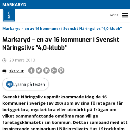
MARKARYD
HEM
Markaryd – en av 16 kommuner i Svenskt Näringslivs ”4,0-klubb”
Markaryd – en av 16 kommuner i Svenskt
Näringslivs ”4,0-klubb”
HEM
20 mars 2013
VÅR POLITIK
skriv ut
VAL 2022
🔊
Lyssna på texten
PÅ GÅNG
Svenskt Näringsliv uppmärksammade idag de 16
kommuner i Sverige (av 290) som av sina företagare får
KONTAKTA OSS
betyget bra, mycket bra eller utmärkt på frågan om
vilket sammanfattande omdöme man vill ge
företagsklimatet i sin kommun. Detta i samband med ett
inspirerande seminarium i Näringslivets Hus i Stockholm