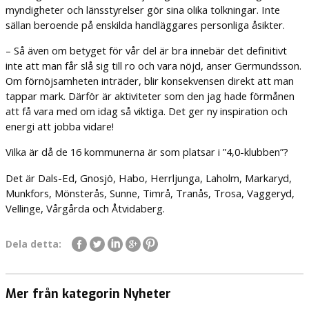
myndigheter och länsstyrelser gör sina olika tolkningar. Inte
sällan beroende på enskilda handläggares personliga åsikter.
– Så även om betyget för vår del är bra innebär det definitivt
inte att man får slå sig till ro och vara nöjd, anser Germundsson.
Om förnöjsamheten inträder, blir konsekvensen direkt att man
tappar mark. Därför är aktiviteter som den jag hade förmånen
att få vara med om idag så viktiga. Det ger ny inspiration och
energi att jobba vidare!
Vilka är då de 16 kommunerna är som platsar i ”4,0-klubben”?
Det är Dals-Ed, Gnosjö, Habo, Herrljunga, Laholm, Markaryd,
Munkfors, Mönsterås, Sunne, Timrå, Tranås, Trosa, Vaggeryd,
Vellinge, Vårgårda och Åtvidaberg.
Dela detta:
Mer från kategorin Nyheter