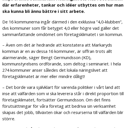
där erfarenheter, tankar och idéer utbyttes om hur man
ska kunna bli ännu bättre i sitt arbete.
De 16 kommunerna ingår därmed i den exklusiva ”4,0-klubben”,
dvs kommuner som får betyget 4,0 eller högre vad gäller det
sammanfattande omdömet om företagsklimatet i sin kommun.
– Även om det är hedrande att konstatera att Markaryds
kommun är en av dessa 16 kommuner, är siffran trots allt
alarmerande, säger Bengt Germundsson (KD),
kommunstyrelsens ordförande, som deltog i seminariet. I hela
274 kommuner anser således det lokala näringslivet att
företagsklimatet är mer eller mindre dåligt!
– Det borde vara självklart för varenda politiker i vårt land att
inse att välfärden som vi ska leverera står i direkt proportion till
företagsklimatet, fortsätter Germundsson. Om det finns
förutsättningar för våra företag att bedriva sin verksamhet
skapas det jobb, tillväxten ökar och resurserna till välfärden blir
större.