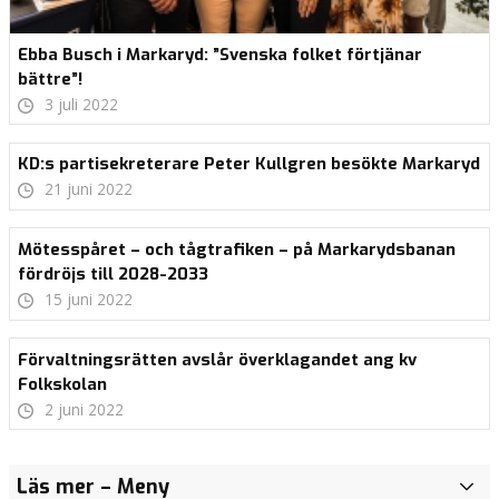
Ebba Busch i Markaryd: ”Svenska folket förtjänar
bättre”!
3 juli 2022
KD:s partisekreterare Peter Kullgren besökte Markaryd
21 juni 2022
Mötesspåret – och tågtrafiken – på Markarydsbanan
fördröjs till 2028-2033
15 juni 2022
Förvaltningsrätten avslår överklagandet ang kv
Folkskolan
2 juni 2022
Vi satsar 16,4
Med
Med
Läs mer
– Meny
I