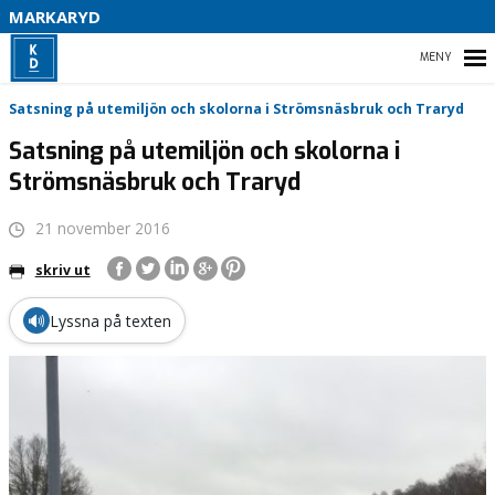
MARKARYD
HEM
Satsning på utemiljön och skolorna i Strömsnäsbruk och Traryd
Satsning på utemiljön och skolorna i
Strömsnäsbruk och Traryd
HEM
21 november 2016
VÅR POLITIK
skriv ut
VAL 2022
🔊
Lyssna på texten
PÅ GÅNG
KONTAKTA OSS