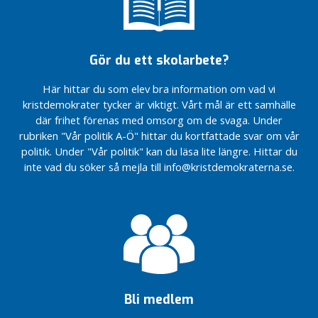
Markarydsbanan
Markarydsbanan
l
fördröjs till
fördröjs till
ä
2028-2033
2028-2033
g
Vi satsar 16,4
Vi satsar 16,4
g
Gör du ett skolarbete?
miljoner
miljoner
kronor på
kronor på
L
Här hittar du som elev bra information om vad vi
förebyggande
förebyggande
ä
kristdemokrater tycker är viktigt. Vårt mål är ett samhälle
insatser i vårt
insatser i vårt
s
där frihet förenas med omsorg om de svaga. Under
budgetförslag
budgetförslag
m
rubriken "Vår politik A-Ö" hittar du kortfattade svar om vår
för 2023!
för 2023!
e
politik. Under "Vår politik" kan du läsa lite längre. Hittar du
Förvaltningsrätten
Förvaltningsrätten
r
inte vad du söker så mejla till info@kristdemokraterna.se.
avslår
avslår
Med
överklagandet ang
överklagandet ang
hjärta
kv Folkskolan
kv Folkskolan
för vår
Positivt
Positivt
kommun!
resultat
resultat
Pubkvällar
för
för
med KD
Markaryds
Markaryds
Markaryd
kommun
kommun
när året
när året
Ebba
Bli medlem
2021
2021
Busch i