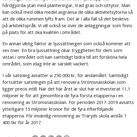
hårdgjorda ytan med planteringar, träd gräs och sittytor. Man
kan också med olika medel avgränsa de olika aktivitetsytorna så
att de olika rummen lyfts fram. Det är i alla fall så det beskrivs
på arkitektspråk. Vi vill också se över de anläggningar som finns
på plats för att öka kvalitén i området.
En annan viktig faktor är ljussättningen som också kommer att
ses över. En bra ljussättning ökar tryggheten för dem som
vistas i området och kan samtidigt bidra till att försköna hela
området, som idag inte är särskilt vackert.
I vår satsning avsätter vi 250 000 kr, för ändamålet. Samtidigt
fortsätter satsningen på att renovera Strömsnässkolan som
ligger precis intill. När det här året är slut har vi investerat 11,1
miljoner kr för att genomföra de fyra första etapperna i en
renovering av Strömsnässkolan. För perioden 2017-2019 avsätts
ytterligare 15 miljoner kronor för de fyra efterföljande
etapperna. För invändig renovering av Traryds skola anslås 1
400 tkr för år 2017.