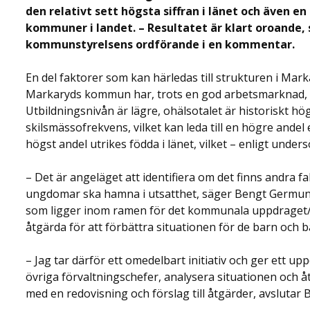
den relativt sett högsta siffran i länet och även 
kommuner i landet. – Resultatet är klart oroande
kommunstyrelsens ordförande i en kommentar.
En del faktorer som kan härledas till strukturen i Mar
Markaryds kommun har, trots en god arbetsmarknad, lä
Utbildningsnivån är lägre, ohälsotalet är historiskt hög
skilsmässofrekvens, vilket kan leda till en högre and
högst andel utrikes födda i länet, vilket – enligt und
– Det är angeläget att identifiera om det finns andra f
ungdomar ska hamna i utsatthet, säger Bengt Germund
som ligger inom ramen för det kommunala uppdraget
åtgärda för att förbättra situationen för de barn och b
– Jag tar därför ett omedelbart initiativ och ger ett 
övriga förvaltningschefer, analysera situationen och
med en redovisning och förslag till åtgärder, avsluta