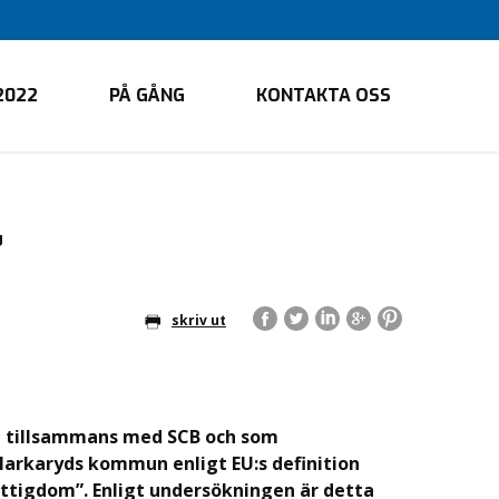
2022
PÅ GÅNG
KONTAKTA OSS
”
skriv ut
am tillsammans med SCB och som
Markaryds kommun enligt EU:s definition
tigdom”. Enligt undersökningen är detta