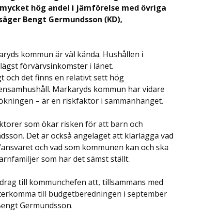
en mycket hög andel i jämförelse med övriga
, säger Bengt Germundsson (KD),
karyds kommun är väl kända. Hushållen i
gst förvärvsinkomster i länet.
t och det finns en relativt sett hög
el ensamhushåll. Markaryds kommun har vidare
ersökningen – är en riskfaktor i sammanhanget.
aktorer som ökar risken för att barn och
sson. Det är också angeläget att klarlägga vad
/ansvaret och vad som kommunen kan och ska
arnfamiljer som har det sämst ställt.
uppdrag till kommunchefen att, tillsammans med
 återkomma till budgetberedningen i september
r Bengt Germundsson.