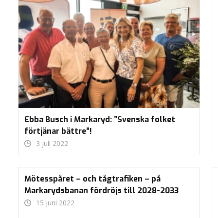
Ebba Busch i Markaryd: ”Svenska folket
förtjänar bättre”!
3 juli 2022
Mötesspåret – och tågtrafiken – på
Markarydsbanan fördröjs till 2028-2033
15 juni 2022