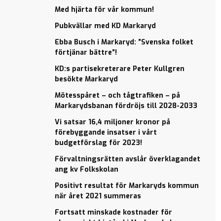
bättre”!
bättre”!
Med hjärta för vår kommun!
KD:s
KD:s
Pubkvällar med KD Markaryd
partisekreterare
partisekreterare
Peter Kullgren
Peter Kullgren
Ebba Busch i Markaryd: ”Svenska folket
besökte
besökte
förtjänar bättre”!
Markaryd
Markaryd
KD:s partisekreterare Peter Kullgren
Mötesspåret –
Mötesspåret –
besökte Markaryd
och tågtrafiken
och tågtrafiken
– på
– på
Mötesspåret – och tågtrafiken – på
Markarydsbanan
Markarydsbanan
Markarydsbanan fördröjs till 2028-2033
fördröjs till
fördröjs till
Vi satsar 16,4 miljoner kronor på
2028-2033
2028-2033
förebyggande insatser i vårt
Vi satsar 16,4
Förvaltningsrätten
budgetförslag för 2023!
miljoner
avslår
Förvaltningsrätten avslår överklagandet
kronor på
överklagandet ang
ang kv Folkskolan
förebyggande
kv Folkskolan
insatser i vårt
Positivt resultat för Markaryds kommun
Positivt
budgetförslag
när året 2021 summeras
resultat
för 2023!
för
Fortsatt minskade kostnader för