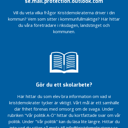
se.mail.protection.outlook.com
förtjänar
förtjänar
e
bättre”!
bättre”!
g
Vill du veta vilka frågor Kristdemokraterna driver i din
KD:s
KD:s
i
kommun? Vem som sitter i kommunfullmäktige? Här hittar
partisekreterare
partisekreterare
o
du våra företrädare i riksdagen, landstinget och
Peter Kullgren
Peter Kullgren
n
kommunen.
besökte
besökte
e
Markaryd
Markaryd
n
Mötesspåret –
Mötesspåret –
och tågtrafiken
och tågtrafiken
I
– på
– på
n
Markarydsbanan
Markarydsbanan
l
fördröjs till
fördröjs till
ä
2028-2033
2028-2033
g
Vi satsar 16,4
Förvaltningsrätten
g
Gör du ett skolarbete?
miljoner
avslår
kronor på
överklagandet ang
L
Här hittar du som elev bra information om vad vi
förebyggande
kv Folkskolan
ä
kristdemokrater tycker är viktigt. Vårt mål är ett samhälle
insatser i vårt
s
Positivt
där frihet förenas med omsorg om de svaga. Under
budgetförslag
resultat
m
rubriken "Vår politik A-Ö" hittar du kortfattade svar om vår
för 2023!
för
e
politik. Under "Vår politik" kan du läsa lite längre. Hittar du
Förvaltningsrätten
Markaryds
r
inte vad du söker så mejla till info@kristdemokraterna.se.