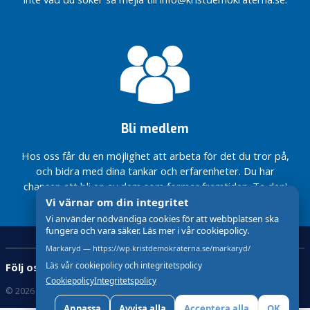
avslår
kommun
överklagandet ang
när året
N
kv Folkskolan
2021
y
summeras
Positivt
h
resultat
Fortsatt
e
för
minskade
t
Markaryds
kostnader
e
kommun
för
r
när året
ekonomiskt
Bli medlem
2021
bistånd i
Med
summeras
Markaryds
hjärta
Hos oss får du en möjlighet att arbeta för det du tror på,
kommun
för vår
Fortsatt
och bidra med dina tankar och erfarenheter. Du har
under 2021
kommun!
minskade
chansen att bli en av dem som formar framtiden. Ta den!
kostnader
Nationellt
Pubkvällar
Vi värnar om din integritet
för
låga
med KD
Vi använder nödvändiga cookies för att webbplatsen ska
ekonomiskt
sjuktal
Markaryd
fungera och vara säker. Läs mer i vår cookiepolicy.
bistånd i
2021 i
Ebba
Markaryds
Markaryds
Markaryd — https://wp.kristdemokraterna.se/markaryd/
Busch i
kommun
kommun
Läs vår cookiepolicy och integritetspolicy
Följ oss:
Markaryd:
under 2021
Cookiepolicy
Integritetspolicy
Vi säger
”Svenska
© 2026 Kristdemokraterna
Skapad med
av wasabiweb
Nationellt
nej till
folket
Anpassa
Avvisa alla
Acceptera alla
OK
låga
storskalig