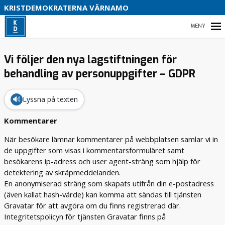
B
KRISTDEMOKRATERNA VÄRNAMO
S
HEM
Vi följer den nya lagstiftningen för
D
behandling av personuppgifter – GDPR
V
I
STARTSIDA
🔊
Lyssna på texten
OM OSS
Kommentarer
När besökare lämnar kommentarer på webbplatsen samlar vi in
KONTAKTA OSS
de uppgifter som visas i kommentarsformuläret samt
besökarens ip-adress och user agent-sträng som hjälp för
VAL
detektering av skräpmeddelanden.
En anonymiserad sträng som skapats utifrån din e-postadress
(även kallat hash-värde) kan komma att sändas till tjänsten
Gravatar för att avgöra om du finns registrerad där.
Integritetspolicyn för tjänsten Gravatar finns på