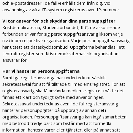
och e-postadresser i de fall vi erhållit dem från dig. Vid
användning av våra IT-system registreras även IP-nummer.
Vi tar ansvar för och skyddar dina personuppgifter
Kristdemokraterna, Studentförbundet, KIC, de associerade
förbunden är var för sig personuppgiftsansvarig liksom varje
nivå inom respektive organisation. Varje personuppgiftsansvarig
har utsett ett dataskyddsombud. Uppgifterna behandlas i ett
centralt register som Kristdemokraternas riksorganisation
ansvarar för.
Hur vi hanterar personuppgifterna
Samtliga registeransvariga har undertecknat särskilt
sekretessavtal för att få tillträde till medlemsregistret. För att
registeransvarig ska få använda medlemsregistret måste det
finnas ett klart och tydligt syfte med användningen.
Sekretessavtal undertecknas även i de fall registeransvarig
hanterar personuppgifter på uppdrag av annan del i
organisationen. Personuppgiftsansvariga kan ingå samarbeten
med betrodd tredje part som bistår med att förmedla
information, hantera varor eller tjänster, eller på annat sätt