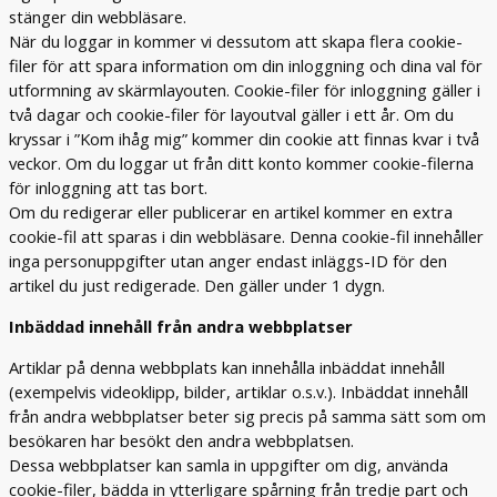
stänger din webbläsare.
När du loggar in kommer vi dessutom att skapa flera cookie-
filer för att spara information om din inloggning och dina val för
utformning av skärmlayouten. Cookie-filer för inloggning gäller i
två dagar och cookie-filer för layoutval gäller i ett år. Om du
kryssar i ”Kom ihåg mig” kommer din cookie att finnas kvar i två
veckor. Om du loggar ut från ditt konto kommer cookie-filerna
för inloggning att tas bort.
Om du redigerar eller publicerar en artikel kommer en extra
cookie-fil att sparas i din webbläsare. Denna cookie-fil innehåller
inga personuppgifter utan anger endast inläggs-ID för den
artikel du just redigerade. Den gäller under 1 dygn.
Inbäddad innehåll från andra webbplatser
Artiklar på denna webbplats kan innehålla inbäddat innehåll
(exempelvis videoklipp, bilder, artiklar o.s.v.). Inbäddat innehåll
från andra webbplatser beter sig precis på samma sätt som om
besökaren har besökt den andra webbplatsen.
Dessa webbplatser kan samla in uppgifter om dig, använda
cookie-filer, bädda in ytterligare spårning från tredje part och