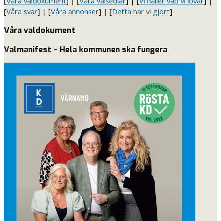
[
Våra valdokument
] | [
Våra valsedlar
] | [
Vi håller vad vi lovar
] |
[
Våra svar
] | [
Våra annonser
] | [
Detta har vi gjort
]
Våra valdokument
Valmanifest – Hela kommunen ska fungera