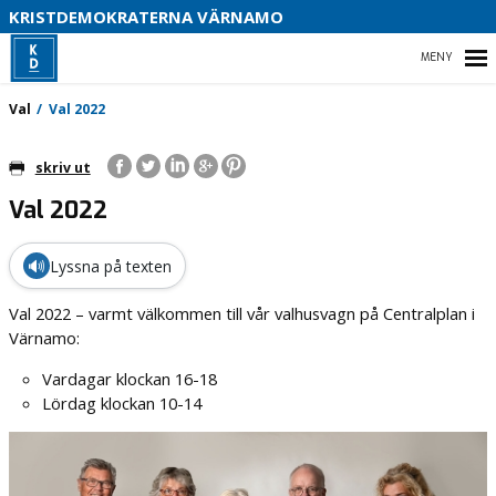
B
KRISTDEMOKRATERNA VÄRNAMO
S
HEM
Val
Val 2022
D
V
skriv ut
I
Val 2022
STARTSIDA
OM OSS
🔊
Lyssna på texten
KONTAKTA OSS
Val 2022 – varmt välkommen till vår valhusvagn på Centralplan i
Värnamo:
VAL
Vardagar klockan 16-18
Lördag klockan 10-14