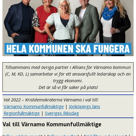
Tillsammans med övriga partier i Allians för Värnamo kommun
(C, M, KD, L) samarbetar vi för ett ansvarsfullt ledarskap och en
trygg ekonomi.
Det är så vi får saker på plats!
Val 2022 – Kristdemokraterna Värnamo i val till:
Värnamo Kommunfullmäktige
|
Jönköpings läns
Regionfullmäktige
|
Sveriges Riksdag
Val till Värnamo Kommunfullmäktige