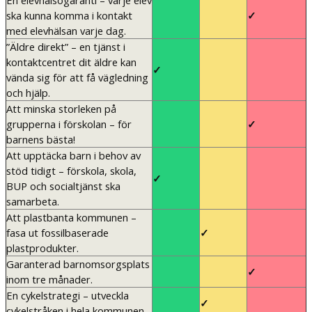
En elevhälsogaranti – varje elev
ska kunna komma i kontakt
✓
med elevhälsan varje dag.
”Äldre direkt” – en tjänst i
kontaktcentret dit äldre kan
✓
vända sig för att få vägledning
och hjälp.
Att minska storleken på
grupperna i förskolan – för
✓
barnens bästa!
Att upptäcka barn i behov av
stöd tidigt – förskola, skola,
✓
BUP och socialtjänst ska
samarbeta.
Att plastbanta kommunen –
fasa ut fossilbaserade
✓
plastprodukter.
Garanterad barnomsorgsplats
✓
inom tre månader.
En cykelstrategi – utveckla
✓
cykelstråken i hela kommunen.