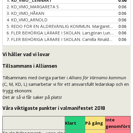
1.
KD_VMO__LENNART
0:06
2.
KD_VMO_MARGARETA S
0:06
3.
KD_VMO_HÅKAN
0:06
4.
KD_VMO_ARNOLD
0:06
5. REDO FÖR EN ÄLDREVÄNLIG KOMMUN. Margareta Lindahl, kandidat i kommunvalet. (Video: Emanuel Rinaldo Miller)
0:06
6. FLER BEHÖRIGA LÄRARE I SKOLAN. Larsgöran Lundström, kandidat i kommunvalet. (Video: Emanuel Rinaldo Miller)
0:06
7. FLER BEHÖRIGA LÄRARE I SKOLAN. Camilla Rinaldo Miller, kandidat i kommun- och riksdagsvalen. (Video: Emanuel Rinaldo Miller)
0:06
Vi håller vad vi lovar
Tillsammans i Alliansen
Tillsammans med övriga partier i
Allians för Värnamo kommun
(C, M, KD, L) samarbetar vi för ett ansvarsfullt ledarskap och en
trygg ekonomi.
Det är så vi får saker på plats!
Våra viktigaste punkter i valmanifestet 2018
Inte
Klart
På gång
genomfört