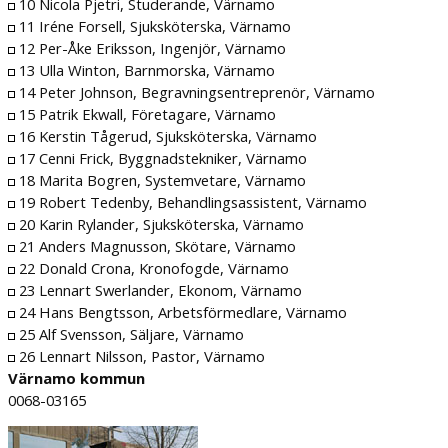
10 Nicola Pjetri, Studerande, Värnamo
11 Iréne Forsell, Sjuksköterska, Värnamo
12 Per-Åke Eriksson, Ingenjör, Värnamo
13 Ulla Winton, Barnmorska, Värnamo
14 Peter Johnson, Begravningsentreprenör, Värnamo
15 Patrik Ekwall, Företagare, Värnamo
16 Kerstin Tågerud, Sjuksköterska, Värnamo
17 Cenni Frick, Byggnadstekniker, Värnamo
18 Marita Bogren, Systemvetare, Värnamo
19 Robert Tedenby, Behandlingsassistent, Värnamo
20 Karin Rylander, Sjuksköterska, Värnamo
21 Anders Magnusson, Skötare, Värnamo
22 Donald Crona, Kronofogde, Värnamo
23 Lennart Swerlander, Ekonom, Värnamo
24 Hans Bengtsson, Arbetsförmedlare, Värnamo
25 Alf Svensson, Säljare, Värnamo
26 Lennart Nilsson, Pastor, Värnamo
Värnamo kommun
0068-03165