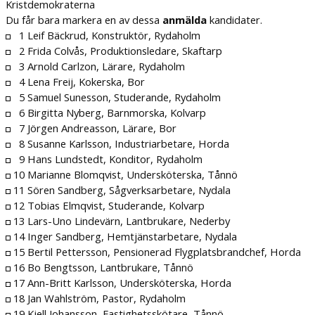
Kristdemokraterna
Du får bara markera en av dessa
anmälda
kandidater.
1 Leif Bäckrud, Konstruktör, Rydaholm
2 Frida Colvås, Produktionsledare, Skaftarp
3 Arnold Carlzon, Lärare, Rydaholm
4 Lena Freij, Kokerska, Bor
5 Samuel Sunesson, Studerande, Rydaholm
6 Birgitta Nyberg, Barnmorska, Kolvarp
7 Jörgen Andreasson, Lärare, Bor
8 Susanne Karlsson, Industriarbetare, Horda
9 Hans Lundstedt, Konditor, Rydaholm
10 Marianne Blomqvist, Undersköterska, Tånnö
11 Sören Sandberg, Sågverksarbetare, Nydala
12 Tobias Elmqvist, Studerande, Kolvarp
13 Lars-Uno Lindevärn, Lantbrukare, Nederby
14 Inger Sandberg, Hemtjänstarbetare, Nydala
15 Bertil Pettersson, Pensionerad Flygplatsbrandchef, Horda
16 Bo Bengtsson, Lantbrukare, Tånnö
17 Ann-Britt Karlsson, Undersköterska, Horda
18 Jan Wahlström, Pastor, Rydaholm
19 Kjell Johansson, Fastighetsskötare, Tånnö