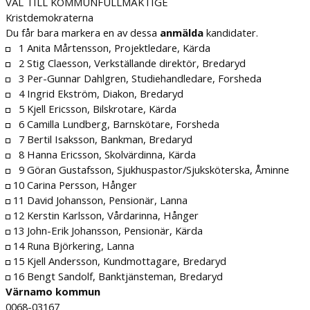
VAL TILL KOMMUNFULLMÄKTIGE
Kristdemokraterna
Du får bara markera en av dessa
anmälda
kandidater.
1 Anita Mårtensson, Projektledare, Kärda
2 Stig Claesson, Verkställande direktör, Bredaryd
3 Per-Gunnar Dahlgren, Studiehandledare, Forsheda
4 Ingrid Ekström, Diakon, Bredaryd
5 Kjell Ericsson, Bilskrotare, Kärda
6 Camilla Lundberg, Barnskötare, Forsheda
7 Bertil Isaksson, Bankman, Bredaryd
8 Hanna Ericsson, Skolvärdinna, Kärda
9 Göran Gustafsson, Sjukhuspastor/Sjuksköterska, Åminne
10 Carina Persson, Hånger
11 David Johansson, Pensionär, Lanna
12 Kerstin Karlsson, Vårdarinna, Hånger
13 John-Erik Johansson, Pensionär, Kärda
14 Runa Björkering, Lanna
15 Kjell Andersson, Kundmottagare, Bredaryd
16 Bengt Sandolf, Banktjänsteman, Bredaryd
Värnamo kommun
0068-03167