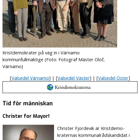
Kristdemokrater på väg in i Värnamo
kommunfullmäktige (Foto: Fotograf Mäster Olof,
Värnamo)
[
Valsedel Värnamo
] | [
Valsedel Väster
] | [
Valsedel Öster
]
Tid för människan
Christer for Mayor!
Christer Fjordevik är Krist­demo­
kraternas kommunalråds­kandidat i