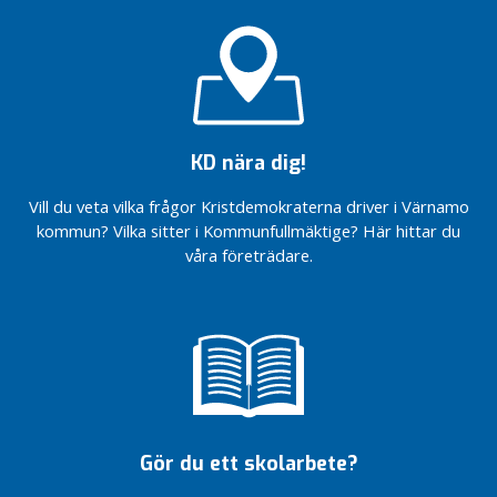
0
2
2
V
a
l
KD nära dig!
2
0
Vill du veta vilka frågor Kristdemokraterna driver i Värnamo
1
kommun? Vilka sitter i Kommunfullmäktige? Här hittar du
8
våra företrädare.
V
a
l
2
0
1
4
Gör du ett skolarbete?
V