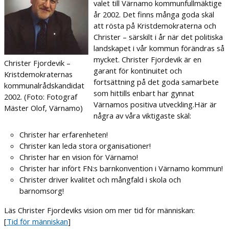
valet till Värnamo kommunfullmäk­tige
år 2002. Det finns många goda skäl
att rösta på Krist­demo­kraterna och
Christer – särskilt i år när det po­litiska
land­skapet i vår kommun förändras så
mycket. Christer Fjordevik är en
Christer Fjordevik –
garant för kontinuitet och
Kristdemokraternas
fortsättning på det goda samarbete
kommunalrådskandidat
som hittills enbart har gynnat
2002. (Foto: Fotograf
Värnamos positiva utveckling.Här är
Mäster Olof, Värnamo)
några av våra viktigaste skäl:
Christer har erfarenheten!
Christer kan leda stora organisationer!
Christer har en vision för Värnamo!
Christer har infört FN:s barnkonvention i Värnamo kommun!
Christer driver kvalitet och mångfald i skola och
barnomsorg!
Läs Christer Fjordeviks vision om mer tid för människan:
[
Tid för människan
]