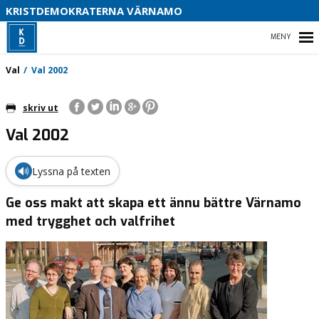
B
KRISTDEMOKRATERNA VÄRNAMO
S
HEM
Val
Val 2002
D
V
skriv ut
I
Val 2002
STARTSIDA
OM OSS
🔊
Lyssna på texten
KONTAKTA OSS
Ge oss makt att skapa ett ännu bättre Värnamo
med trygghet och valfrihet
VAL