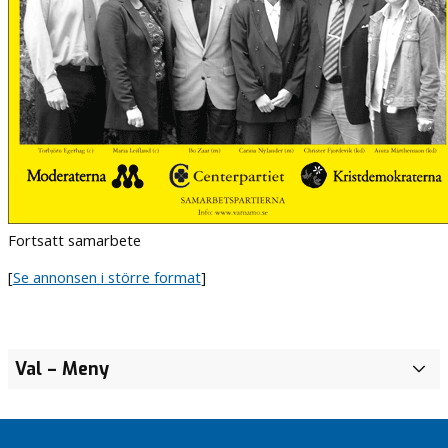
Fortsatt samarbete
[
Se annonsen i större format
]
Val
– Meny
V
a
l
2