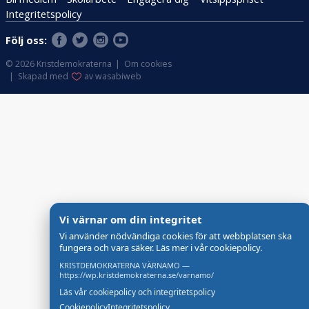
2
Integritetspolicy
V
Följ oss:
a
l
© 2026 Kristdemokraterna
Om cookies
Skapad med
av wasabiweb
1
9
9
8
Vi värnar om din integritet
Vi använder nödvändiga cookies för att webbplatsen ska
fungera och vara säker. Läs mer i vår cookiepolicy.
KRISTDEMOKRATERNA VÄRNAMO —
https://wp.kristdemokraterna.se/varnamo/
Läs vår cookiepolicy och integritetspolicy
Cookiepolicy
Integritetspolicy