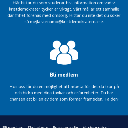
a
Här hittar du som studerar bra information om vad vi
l
kristdemokrater tycker är viktigt. Vårt mål är ett samhälle
2
där frihet förenas med omsorg. Hittar du inte det du söker
0
så mejla varnamo@kristdemokraterna.se.
1
0
V
a
l
2
0
Bli medlem
0
6
Hos oss får du en möjlighet att arbeta för det du tror på
och bidra med dina tankar och erfarenheter. Du har
V
chansen att bli en av dem som formar framtiden. Ta den!
a
l
2
0
0
Bli medlem
Skolarbete
Engagera dig
Vitsippspriset