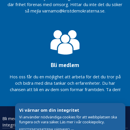
o
där frihet förenas med omsorg. Hittar du inte det du söker
c
så mejla varnamo@kristdemokraterna.se.
h
p
o
l
i
t
i
k
Bli medlem
I
Hos oss får du en möjlighet att arbeta för det du tror på
v
och bidra med dina tankar och erfarenheter. Du har
ä
chansen att bli en av dem som formar framtiden. Ta den!
r
n
a
m
Vi värnar om din integritet
o
Vi använder nödvändiga cookies för att webbplatsen ska
Bli medlem
Skolarbete
Engagera dig
Vitsippspriset
p
fungera och vara säker. Läs mer i vår cookiepolicy.
Integritetspolicy
o
KRISTDEMOKRATERNA VÄRNAMO —