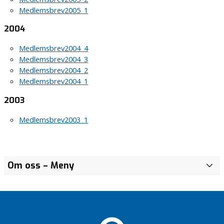
Medlemsbrev2005_1
2004
Medlemsbrev2004_4
Medlemsbrev2004_3
Medlemsbrev2004_2
Medlemsbrev2004_1
2003
Medlemsbrev2003_1
40 år för
Om oss
– Meny
K
människovärdet –
r
Kristdemokraterna
i
i
s
Värnamopolitikens
t
centrum
d