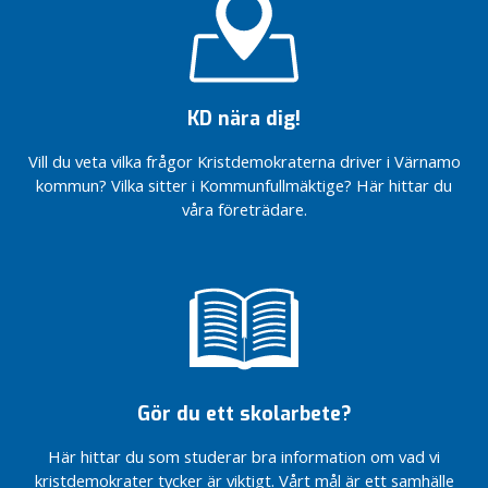
40 år för
e
människovärdet
m
– faktarutor
o
På
k
webben
r
KD nära dig!
sedan
a
1998
t
Vill du veta vilka frågor Kristdemokraterna driver i Värnamo
i
kommun? Vilka sitter i Kommunfullmäktige? Här hittar du
–
våra företrädare.
v
å
r
i
d
e
o
l
Gör du ett skolarbete?
o
g
Här hittar du som studerar bra information om vad vi
i
kristdemokrater tycker är viktigt. Vårt mål är ett samhälle