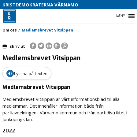
B
KRISTDEMOKRATERNA VÄRNAMO
S
HEM
Om oss
Medlemsbrevet Vitsippan
D
V
skriv ut
I
Medlemsbrevet Vitsippan
STARTSIDA
OM OSS
🔊
Lyssna på texten
KONTAKTA OSS
Medlemsbrevet Vitsippan
Medlemsbrevet Vitsippan är vårt informationsblad till alla
VAL
medlemmar. Det innehåller information både från
partiavdelningen i Värnamo kommun och från partidistriktet i
Jönköpings län.
2022