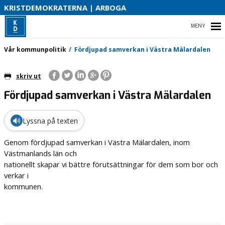
KRISTDEMOKRATERNA | ARBOGA
HEM
Vår kommunpolitik
Fördjupad samverkan i Västra Mälardalen
skriv ut
Fördjupad samverkan i Västra Mälardalen
VÅR KOMMUNPOLITIK
ENGAGERA DIG
🔊
Lyssna på texten
VÅR PARTIAVDELNING
Genom fördjupad samverkan i Västra Mälardalen, inom
Västmanlands län och
nationellt skapar vi bättre förutsättningar för dem som bor och
verkar i
kommunen.