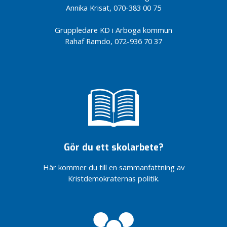
d
Annika Krisat, 070-383 00 75
e
r
Gruppledare KD i Arboga kommun
i
Rahaf Ramdo, 072-936 70 37
n
g
a
r
V
å
r
p
o
Gör du ett skolarbete?
l
Här kommer du till en sammanfattning av
i
Kristdemokraternas politik.
t
i
k
f
ö