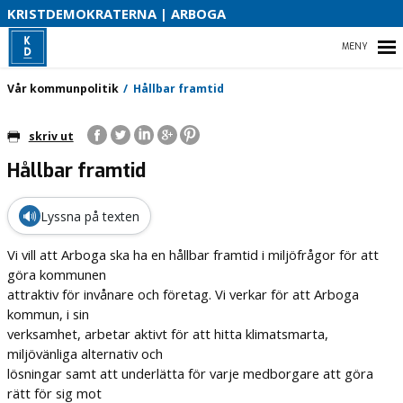
KRISTDEMOKRATERNA | ARBOGA
HEM
Vår kommunpolitik
Hållbar framtid
skriv ut
Hållbar framtid
VÅR KOMMUNPOLITIK
ENGAGERA DIG
🔊
Lyssna på texten
VÅR PARTIAVDELNING
Vi vill att Arboga ska ha en hållbar framtid i miljöfrågor för att
göra kommunen
attraktiv för invånare och företag. Vi verkar för att Arboga
kommun, i sin
verksamhet, arbetar aktivt för att hitta klimatsmarta,
miljövänliga alternativ och
lösningar samt att underlätta för varje medborgare att göra
rätt för sig mot