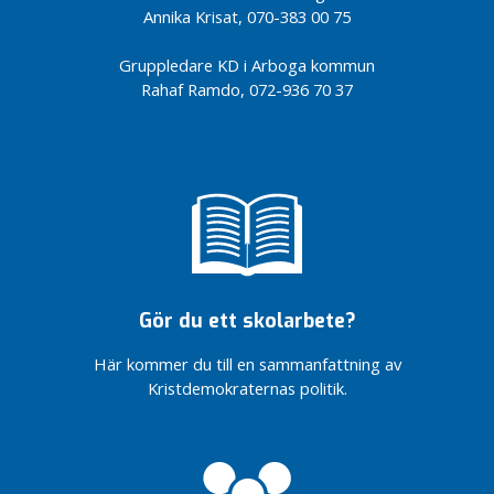
n
Annika Krisat, 070-383 00 75
d
e
Gruppledare KD i Arboga kommun
v
Rahaf Ramdo, 072-936 70 37
ä
r
d
e
r
i
n
g
a
Gör du ett skolarbete?
r
Här kommer du till en sammanfattning av
V
Kristdemokraternas politik.
å
r
p
o
l