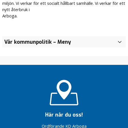
miljön. Vi verkar för ett socialt hållbart samhälle. Vi verkar för ett
nytt återbruk i
Arboga.
Vår kommunpolitik
– Meny
V
å
r
a
g
r
u
n
d
l
ä
g
Här når du oss!
g
a
Ordförande KD Arboga