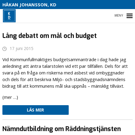
S
HÅKAN JOHANSSON, KD
HEM
Lång debatt om mål och budget
17 juni 2015
HEM
Vid Kommunfullmäktiges budgetsammanträde i dag hade jag
anledning att äntra talarstolen vid ett par tillfällen. Dels för att
OM MIG
svara på en fråga om riskerna med asbest vid ombyggnader
och dels för att beskriva Miljö- och stadsbyggnadsnämndens
VAL 2022
bidrag till att kommunens mål ska uppnås – mänsklig tillväxt.
(mer …)
KONTAKTA MIG
LÄS MER
Nämndutbildning om Räddningstjänsten