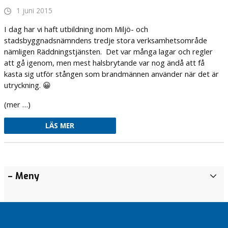
1 juni 2015
I dag har vi haft utbildning inom Miljö- och
stadsbyggnadsnämndens tredje stora verksamhetsområde
nämligen Räddningstjänsten. Det var många lagar och regler
att gå igenom, men mest halsbrytande var nog ändå att få
kasta sig utför stången som brandmännen använder när det är
utryckning. 😀
(mer …)
LÄS MER
Äntligen
Tro på
– Meny
A
familjecentral!
Värnamo
r
kommun
Vilka vi
k
Stefan?
ABC för
i
Värnamo
v
Föreningsmomsen