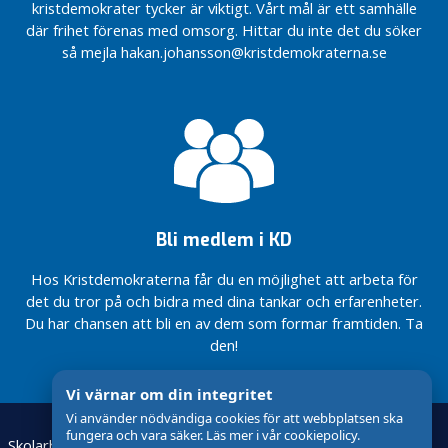
kristdemokrater tycker är viktigt. Vårt mål är ett samhälle
Välkomna
Så vill
där frihet förenas med omsorg. Hittar du inte det du söker
med på
Kristdemokraterna
så mejla hakan.johansson@kristdemokraterna.se
framtidståget
utveckla Bor
Centern!
Från
Dags för
femte
naturgas –
till
för miljöns
fjärde
och
plats
företagens
skull
Bli medlem i KD
Hos Kristdemokraterna får du en möjlighet att arbeta för
det du tror på och bidra med dina tankar och erfarenheter.
Du har chansen att bli en av dem som formar framtiden. Ta
den!
Vi värnar om din integritet
Vi använder nödvändiga cookies för att webbplatsen ska
fungera och vara säker. Läs mer i vår cookiepolicy.
Skolarbete
Kristdemokraterna Värnamo