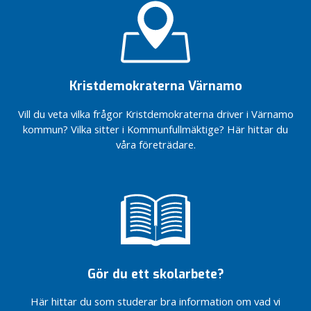
kommun
handlar om mer
B
än krångel
Vad
l
jag
Stoppa
o
hade
föreningsmomsen
sagt
g
nu!
om
g
Kristdemokraterna Värnamo
För en
jag
flexiblare
fått
Vill du veta vilka frågor Kristdemokraterna driver i Värnamo
läsårsindelning
ordet
kommun? Vilka sitter i Kommunfullmäktige? Här hittar du
Vindkraft
Fokus på
våra företrädare.
i
välfärden
medvind
För en
Fler
vald
möjligheter
statschef
till
Kristdemokraterna
drömboende
är på
Dags för
Kryssa
naturgas –
Håkan
för miljöns
Gör du ett skolarbete?
och
Barnvänligt,
företagens
äldrevänligt och
Här hittar du som studerar bra information om vad vi
skull
företagarvänligt