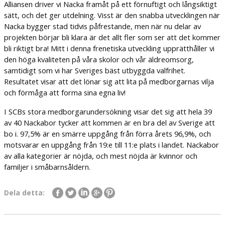
Alliansen driver vi Nacka framåt på ett förnuftigt och långsiktigt
sätt, och det ger utdelning. Visst är den snabba utvecklingen när
Nacka bygger stad tidvis påfrestande, men när nu delar av
projekten börjar bli klara är det allt fler som ser att det kommer
bli riktigt bra! Mitt i denna frenetiska utveckling upprätthåller vi
den höga kvaliteten på våra skolor och vår äldreomsorg,
samtidigt som vi har Sveriges bäst utbyggda valfrihet.
Resultatet visar att det lönar sig att lita på medborgarnas vilja
och förmåga att forma sina egna liv!
I SCBs stora medborgarundersökning visar det sig att hela 39
av 40 Nackabor tycker att kommen är en bra del av Sverige att
bo i. 97,5% är en smärre uppgång från förra årets 96,9%, och
motsvarar en uppgång från 19:e till 11:e plats i landet. Nackabor
av alla kategorier är nöjda, och mest nöjda är kvinnor och
familjer i småbarnsåldern.
Dela detta: