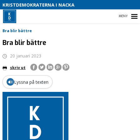
S
KRISTDEMOKRATERNA I NACKA
B
HEM
Bra blir bättre
O
Bra blir bättre
20 januari 2023
DETTA VILL VI I NACKA
skriv ut
OM KRISTDEMOKRATERNA
🔊
Lyssna på texten
VÅRA FÖRETRÄDARE