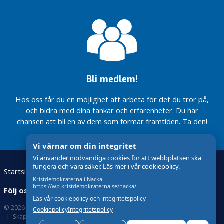
Slussen
civilt
Nackas egen
försvar
världsmästare
Nacka
F
Sveriges
r
Totalförsvarskväll
Vårsalongen
renaste
i
23:e mars
Nacka 2025
kommun
på TEMA:
t
Hår!
Glad
i
Lucia
d
Inget
Bli medlem!
traditionellt
Nacka är
I
spadtag –
en av
Hos oss får du en möjlighet att arbeta för det du tror på,
K
men ett
Sveriges
och bidra med dina tankar och erfarenheter. Du har
o
dopp för
robustaste
chansen att bli en av dem som formar framtiden. Ta den!
framtiden!
kommuner
m
m
Vi värnar om din integritet
u
n
Vi använder nödvändiga cookies för att webbplatsen ska
fungera och vara säker. Läs mer i vår cookiepolicy.
e
Startsida
Kristdemokraterna
n
Kristdemokraterna i Nacka —
https://wp.kristdemokraterna.se/nacka/
Följ oss:
DÄRFÖR
Läs vår cookiepolicy och integritetspolicy
RÖSTADE VI
© 2026 Kristdemokraterna
Om Cookies
Cookiepolicy
Integritetspolicy
NEJ TILL
Skapad med
av wasabiweb