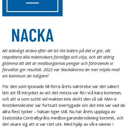
Att ständigt sträva efter att bli lite bättre på det vi gör, att
respektera alla människors förmåga och vilja, och att aldrig
glömma att det är medborgarnas pengar och förtroende vi
förvaltar ger resultat. 2022 var Nackaborna än mer nöjda med
sin kommun än tidigare!
För den som lyssnade till förra årets valrörelse var det säkert
lätt att få intrycket av att det mesta var fel i vrå kära kommun,
och att vi som suttit vid makten inte skött den så väl. Men vi
Kristdemokrater var fortsatt övertygade om det inte var vad de
allra flest tycker – hälsan tiger still. Nu har årets upplaga av
Statistiska Centralbyråns medborgarundersökning kommit, och
det visare sig att vi var rätt ute. Med hjälp av våra vänner i