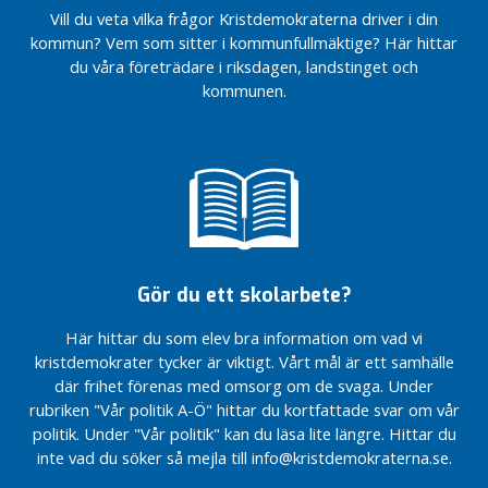
handlingskraft
2025
fotbollsplan
av Ebba
på 20 år!
klassrummet!
ska
På
KD
r
Vill du veta vilka frågor Kristdemokraterna driver i din
och
i Källtorp
Busch –
fungera
årsdagen
Ebba Busch
Ideologi:
Studiebesök på
kommun? Vem som sitter i kommunfullmäktige? Här hittar
värderingar
Almedalen
av
talar på
Vi
Allt är
Designgymnasiet
Gårdsförsäljningen
E
du våra företrädare i riksdagen, landstinget och
som bär
27 juni
invasionen
Volvo Groups
gratulerar
inte
i Nacka
– nu en verklighet
b
2025
kommunen.
Ebba Busch
CES Keynote
Årets
politik
Nu stärker
3, 30,
Föräldrar
b
talar på
i Las Vegas.
eldsjälar
Mors
vi Nackas
300 –
nöjda
a
Volvo Groups
Världens
inom
Dag
beredskap!
mycket
med
B
CES Keynote
största
idrott och
Karin Teljstedt
att fira
Nackas
u
Nackas
i Las Vegas.
teknikmässa.
fritid
kräver lösningar
för
skolor
beredskap
s
Världens
Företagarträff
Succé för
för en hållbar
Viktor
skall vara
c
största
om Östlig
multivärdarna
Stockholmsregion
Rydbergs
god
teknikmässa.
h
Förbindelse
i Fisksätra
skola
Ebba Busch
Vård
Glädjande
talar på
Elever som
Gör du ett skolarbete?
E
och
nyheter för
Volvo Groups
behöver
v
omsorg
alla
CES Keynote
något extra –
Här hittar du som elev bra information om vad vi
e
fotbollsälskare
i Las Vegas.
fokus på
kristdemokrater tycker är viktigt. Vårt mål är ett samhälle
Seniorgympa
n
i Nacka!
Världens
särbegåvning
och
där frihet förenas med omsorg om de svaga. Under
e
största
äldrefrågor
Stockholms läns
Ny mandatperiod,
rubriken "Vår politik A-Ö" hittar du kortfattade svar om vår
m
teknikmässa.
ute i det fria!
kommunalrådsnätverk
nya utmaningar i
politik. Under "Vår politik" kan du läsa lite längre. Hittar du
a
Kampanj
Utbildningsnämnden
inte vad du söker så mejla till info@kristdemokraterna.se.
Seminarium
Karin
n
vid
– Stärkt
gratulerade
g