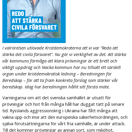
I valrörelsen utlovade Kristdemokraterna att vi var ”Redo att
stärka det civila försvaret”. Nu gör vi verklighet av det. Att stärka
vår kommuns förmåga att klara prövningar är ett brett och
viktigt uppdrag och Nacka kommun har nu tillsatt ett särskilt
organ under kristdemokratisk ledning – Beredningen för
Beredskap – för att ta fram konkreta förslag som stärker vår
beredskap. Idag har beredningen hållit sitt första möte.
Varningarna om att det svenska samhället är utsatt för
prövningar och hot från många håll har duggat tätt på senare
tid. Rysslands aggressionskrig i Ukraina har fått många att
vakna upp och inse att den europeiska säkerhetsordningen, och
själva förutsättningarna för vårt fria samhälle, är under attack.
Till det kommer prövningar av annan sort, som miljöhot,