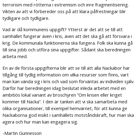
terrorism med rötterna i extremism och inre fragmentisering.
Vikten av att vi förbereder oss på att klara påfrestningar blir
tydligare och tydligare.
Vad är då kommunens uppgift? Ytterst är det att se till att
samhället fungerar även i kris, även att det ska gå att försvara i
krig. De kommunala funktionerna ska fungera. Folk ska kunna gå
till sina jobb och utföra sina uppgifter. Sådant ska beredningen
arbeta med.
En av de första uppgifterna blir att se till att alla Nackabor har
tillgång till tydlig information om vilka resurser som finns, vart
man kan vända sig i kris och vad som förväntas av individen själv.
Därför har beredningen idag beslutat inleda arbetet med en
ambitiös lokal variant av broschyren ”Om krisen eller kriget
kommer till Nacka”. I den är tanken att vi ska samarbeta med
olika organisationer, till exempel hemvärnet, för att kunna ge
Nackaborna god insikt i samhällets motståndskraft, hur man ska
agera och hur man kan engagera sig.
-Martin Gunnesson