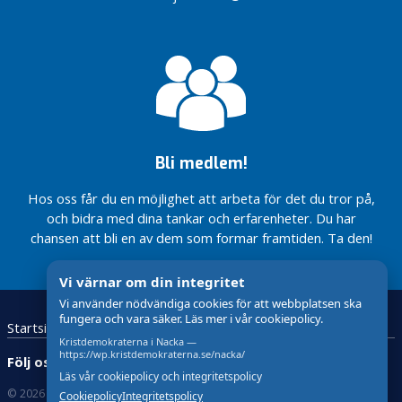
Nu går vi vidare
vid
beredskap!
– Stärkt
gratulerade
med den största
Slussen
civilt
Nackas egen
Nackas
tandvårdsreformen
försvar
världsmästare
Nacka
beredskap
på 20 år!
Sveriges
skall vara
Totalförsvarskväll
Vårsalongen
Klartecken
renaste
god
23:e mars
Nacka 2025
för
kommun
på TEMA:
fotbollsplan
E
Hår!
Glad
i Källtorp
Lucia
b
Inget
Bli medlem!
b
traditionellt
Nacka är
a
spadtag –
en av
Hos oss får du en möjlighet att arbeta för det du tror på,
B
men ett
Sveriges
och bidra med dina tankar och erfarenheter. Du har
dopp för
robustaste
u
chansen att bli en av dem som formar framtiden. Ta den!
framtiden!
kommuner
s
c
Vi värnar om din integritet
h
Vi använder nödvändiga cookies för att webbplatsen ska
fungera och vara säker. Läs mer i vår cookiepolicy.
E
Startsida
Kristdemokraterna
v
Kristdemokraterna i Nacka —
https://wp.kristdemokraterna.se/nacka/
e
Följ oss:
Läs vår cookiepolicy och integritetspolicy
n
© 2026 Kristdemokraterna
Om Cookies
Cookiepolicy
Integritetspolicy
e