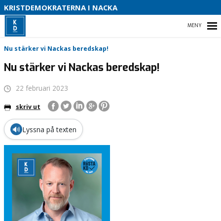
S
KRISTDEMOKRATERNA I NACKA
B
HEM
Nu stärker vi Nackas beredskap!
O
Nu stärker vi Nackas beredskap!
22 februari 2023
DETTA VILL VI I NACKA
skriv ut
OM KRISTDEMOKRATERNA
🔊
Lyssna på texten
VÅRA FÖRETRÄDARE