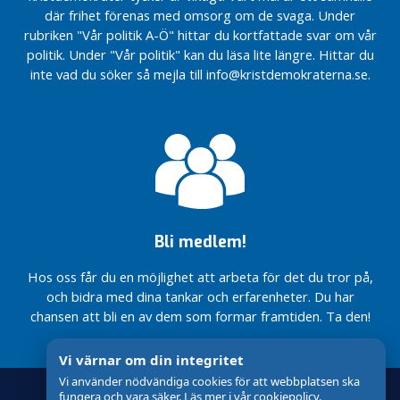
fylldes av
kärnkraft
i Nacka!
Världens
särbegåvning
och
där frihet förenas med omsorg om de svaga. Under
kreativitet
största
Anförande
äldrefrågor
Stockholms läns
Ny mandatperiod,
rubriken "Vår politik A-Ö" hittar du kortfattade svar om vår
och
teknikmässa.
av Ebba
ute i det fria!
kommunalrådsnätverk
nya utmaningar i
politik. Under "Vår politik" kan du läsa lite längre. Hittar du
framtidstro!
Busch –
Kampanj
Utbildningsnämnden
inte vad du söker så mejla till info@kristdemokraterna.se.
Seminarium
Karin
Nu går vi vidare
Almedalen
vid
– Stärkt
gratulerade
med den största
27 juni
Slussen
civilt
Nackas egen
tandvårdsreformen
2025
försvar
världsmästare
Nacka
på 20 år!
Tio år av mod,
Sveriges
Totalförsvarskväll
Vårsalongen
Klartecken
handlingskraft
renaste
23:e mars
Nacka 2025
för
och
kommun
på TEMA:
fotbollsplan
värderingar
Hår!
Glad
i Källtorp
som bär
Lucia
Inget
Bli medlem!
Ebba Busch
traditionellt
Nacka är
talar på
spadtag –
en av
Hos oss får du en möjlighet att arbeta för det du tror på,
Volvo Groups
men ett
Sveriges
CES Keynote
och bidra med dina tankar och erfarenheter. Du har
dopp för
robustaste
i Las Vegas.
chansen att bli en av dem som formar framtiden. Ta den!
framtiden!
kommuner
Världens
största
Vi värnar om din integritet
teknikmässa.
Vi använder nödvändiga cookies för att webbplatsen ska
fungera och vara säker. Läs mer i vår cookiepolicy.