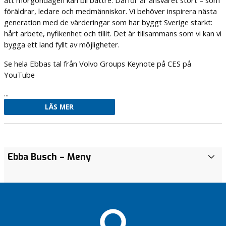
att morgondagen kan bli bättre. Därför är ansvaret stort – som
föräldrar, ledare och medmänniskor. Vi behöver inspirera nästa
generation med de värderingar som har byggt Sverige starkt:
hårt arbete, nyfikenhet och tillit. Det är tillsammans som vi kan vi
bygga ett land fyllt av möjligheter.
Se hela Ebbas tal från Volvo Groups Keynote på CES på
YouTube
...
LÄS MER
Nacka är
Nacka Aula
DÄRFÖR
DÄRFÖR
Anförande
Med
Till
En vård
DÄRFÖR
DÄRFÖR
Ebba Busch
– Meny
C
en av
fylldes av
RÖSTADE VI
RÖSTADE VI
av Ebba
väldigt
dig
som
RÖSTADE VI
RÖSTADE VI
i
Sveriges
kreativitet
NEJ TILL
NEJ TILL
Busch –
enkla
som
ska
NEJ TILL
NEJ TILL
v
robustaste
och
BEBYGGELSE PÅ
BEBYGGELSE PÅ
Almedalen
medel
är
fungera
BEBYGGELSE PÅ
BEBYGGELSE PÅ
i
kommuner
framtidstro!
BIRKAOMRÅDET
BIRKAOMRÅDET
27 juni
kan vi
ung
BIRKAOMRÅDET
BIRKAOMRÅDET
En
l
2025
sätta
1 000
Inget
Nacka Aula
NACKAS
2 år
historisk
Nacka Aula
Oktober
t
stopp för
dagar
traditionellt
fylldes av
UNIKA
Jakob
sedan –
dag för
fylldes av
är
f
den