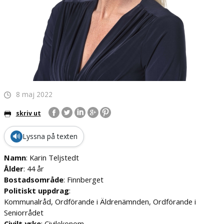
8 maj 2022
skriv ut
🔊
Lyssna på texten
Namn
: Karin Teljstedt
Ålder
: 44 år
Bostadsområde
: Finnberget
Politiskt uppdrag
:
Kommunalråd, Ordförande i Äldrenämnden, Ordförande i
Seniorrådet
Civilt yrke
: Civilekonom