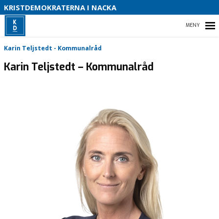
S
KRISTDEMOKRATERNA I NACKA
B
HEM
Karin Teljstedt - Kommunalråd
O
Karin Teljstedt – Kommunalråd
DETTA VILL VI I NACKA
OM KRISTDEMOKRATERNA
VÅRA FÖRETRÄDARE