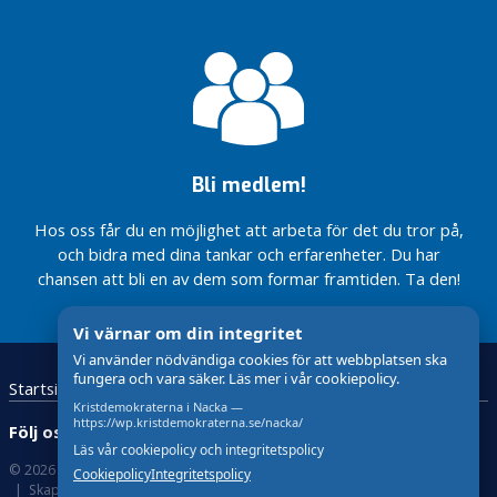
g
med den största
Slussen
civilt
Nackas egen
tandvårdsreformen
försvar
världsmästare
Nacka
F
på 20 år!
Sveriges
r
Totalförsvarskväll
Vårsalongen
Klartecken
renaste
i
23:e mars
Nacka 2025
för
kommun
på TEMA:
t
fotbollsplan
Hår!
Glad
i
i Källtorp
Lucia
d
Inget
Bli medlem!
traditionellt
Nacka är
I
spadtag –
en av
Hos oss får du en möjlighet att arbeta för det du tror på,
K
men ett
Sveriges
och bidra med dina tankar och erfarenheter. Du har
o
dopp för
robustaste
chansen att bli en av dem som formar framtiden. Ta den!
framtiden!
kommuner
m
m
Vi värnar om din integritet
u
n
Vi använder nödvändiga cookies för att webbplatsen ska
fungera och vara säker. Läs mer i vår cookiepolicy.
e
Startsida
Kristdemokraterna
n
Kristdemokraterna i Nacka —
https://wp.kristdemokraterna.se/nacka/
Följ oss:
I
Läs vår cookiepolicy och integritetspolicy
© 2026 Kristdemokraterna
Om Cookies
d
Cookiepolicy
Integritetspolicy
Skapad med
av wasabiweb