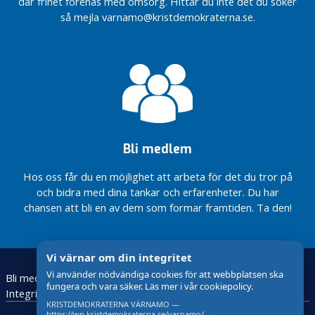
där frihet förenas med omsorg. Hittar du inte det du söker
Årsmöte
så mejla varnamo@kristdemokraterna.se.
med
fokus
på val
Pris för genuint och
helhjärtat
föreningsengagemang
Fokus på
välfärden
Bli medlem
Kristdemokraterna
är på
Hos oss får du en möjlighet att arbeta för det du tror på
och bidra med dina tankar och erfarenheter. Du har
chansen att bli en av dem som formar framtiden. Ta den!
Vi värnar om din integritet
Vi använder nödvändiga cookies för att webbplatsen ska
Bli medlem
Skolarbete
Engagera dig
Vitsippspriset
fungera och vara säker. Läs mer i vår cookiepolicy.
Integritetspolicy
KRISTDEMOKRATERNA VÄRNAMO —
https://wp.kristdemokraterna.se/varnamo/