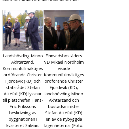
Landshövding Minoo
Finnvedsbostäders
Akhtarzand,
VD Mikael Nordholm
Kommunfullmäktiges
visade
ordförande Christer
Kommunfullmäktiges
Fjordevik (KD) och
ordförande Christer
statsrådet Stefan
Fjordevik (KD),
Attefall (KD) lyssnar
landshövding Minoo
till platschefen Hans-
Akhtarzand och
Eric Erikssons
bostadsminister
beskrivning av
Stefan Attefall (KD)
byggnationen i
en av de nybyggda
kvarteret Salvian.
lägenheterna. (Foto: