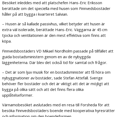
Besöket inleddes med att platschefen Hans-Eric Eriksson
berättade om det speciella med husen som Finnvedsbostäder
håller på att bygga i kvarteret Salvian.
– Husen är så kallade passivhus, vilket betyder att husen är
extra väl isolerade, berättade Hans-Eric. Väggarna är 45 cm
tjocka och ventilationen är den mest effektiva som finns att
köpa.
Finnvedsbostäders VD Mikael Nordholm passade på tillfället att
guida bostadsministern genom en av de nybyggda
läggenheterna. Där blev det också tid för samtal och frågor.
– Det är som ljuv musik för en bostadsminister att få höra om
nybyggnationer av bostäder, sade Stefan Attefall. Sverige
behöver fler bostäder och det är viktigt att det är möjligt att
bygga på olika sätt och att det finns flera olika
upplåtelseformer.
Värnamobesöket avslutades med en resa till Forsheda för att
besöka Finnvedsbostäders boende med kooperativa hyresrätter
och information om den boendeformen.