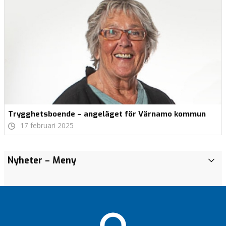
Trygghetsboende – angeläget för Värnamo kommun
17 februari 2025
Nyheter
– Meny
N
y
h
e
t
e