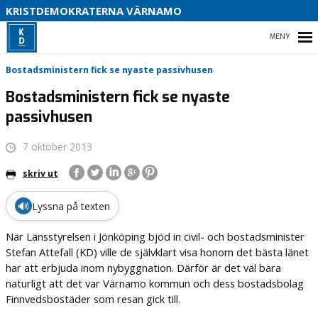
B
KRISTDEMOKRATERNA VÄRNAMO
S
HEM
Bostadsministern fick se nyaste passivhusen
D
Bostadsministern fick se nyaste
V
passivhusen
I
STARTSIDA
7 oktober 2013
OM OSS
skriv ut
KONTAKTA OSS
🔊
Lyssna på texten
VAL
När Länsstyrelsen i Jönköping bjöd in civil- och bostadsminister
Stefan Attefall (KD) ville de självklart visa honom det bästa länet
har att erbjuda inom nybyggnation. Därför är det väl bara
naturligt att det var Värnamo kommun och dess bostadsbolag
Finnvedsbostäder som resan gick till.