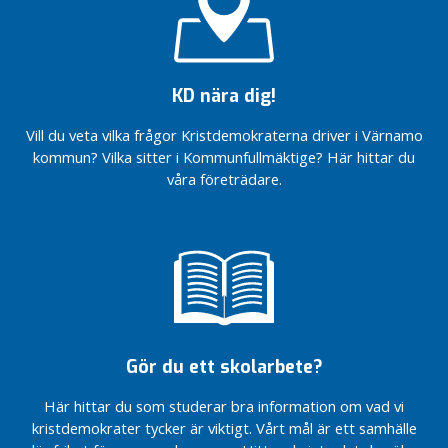
r
Tro på
Värnamo
kommun
KD nära dig!
Ordförandebyte
och valfokus
Vill du veta vilka frågor Kristdemokraterna driver i Värnamo
Vård
kommun? Vilka sitter i Kommunfullmäktige? Här hittar du
Vardag
våra företrädare.
Värderingar
Trafikplan
för
Värnamo
kommun
ABC för
Värnamo
kommun
Gör du ett skolarbete?
Trygghetsboende
– angeläget för
Här hittar du som studerar bra information om vad vi
Värnamo
kristdemokrater tycker är viktigt. Vårt mål är ett samhälle
kommun