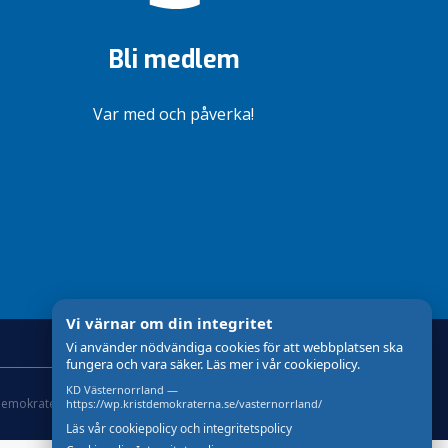
Bli medlem
Var med och påverka!
Vi värnar om din integritet
Vi använder nödvändiga cookies för att webbplatsen ska
fungera och vara säker. Läs mer i vår cookiepolicy.
KD Västernorrland —
demokraterna
Om Cookies
Skapad med
av wasabiweb
https://wp.kristdemokraterna.se/vasternorrland/
Läs vår cookiepolicy och integritetspolicy