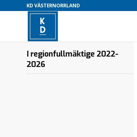
KD VÄSTERNORRLAND
I regionfullmäktige 2022-
2026
–
M
e
n
y