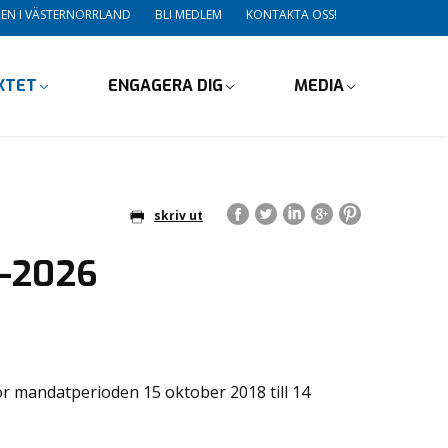
DEN I VÄSTERNORRLAND
BLI MEDLEM
KONTAKTA OSS!
IKTET
ENGAGERA DIG
MEDIA
skriv ut
2-2026
ör mandatperioden 15 oktober 2018 till 14