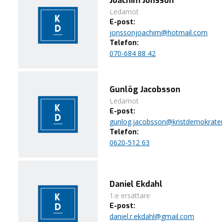
Joachim Jonsson
Ledamot
E-post:
jonssonjoachim@hotmail.com
Telefon:
070-684 88 42
Gunlög Jacobsson
Ledamot
E-post:
gunlog.jacobsson@kristdemokrate
Telefon:
0620-512 63
Daniel Ekdahl
1:e ersättare
E-post:
daniel.r.ekdahl@gmail.com