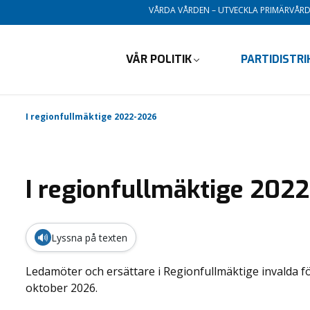
VÅRDA VÅRDEN – UTVECKLA PRIMÄRVÅR
VÅR POLITIK
PARTIDISTR
I regionfullmäktige 2022-2026
I regionfullmäktige 202
🔊
Lyssna på texten
Ledamöter och ersättare i Regionfullmäktige invalda f
oktober 2026.