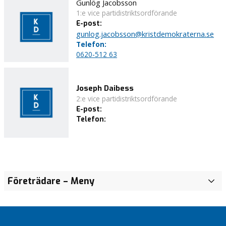
Gunlög Jacobsson
1:e vice partidistriktsordförande
E-post:
gunlog.jacobsson@kristdemokraterna.se
Telefon:
0620-512 63
Joseph Daibess
2:e vice partidistriktsordförande
E-post:
Telefon:
Företrädare
– Meny
P
a
r
t
i