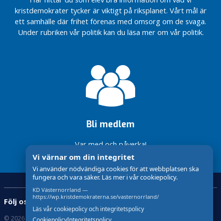
n
kristdemokrater tycker är viktigt på riksplanet. Vårt mål är
g
ett samhälle där frihet förenas med omsorg om de svaga.
e
Under rubriken vår politik kan du läsa mer om vår politik.
t
1
9
7
0
-
1
9
7
Bli medlem
3
Var med och påverka!
I
Vi värnar om din integritet
n
Vi använder nödvändiga cookies för att webbplatsen ska
ä
fungera och vara säker. Läs mer i vår cookiepolicy.
m
KD Västernorrland —
n
https://wp.kristdemokraterna.se/vasternorrland/
Följ oss:
d
Läs vår cookiepolicy och integritetspolicy
e
© 2026 Kristdemokraterna
Om Cookies
Cookiepolicy
Integritetspolicy