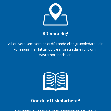
a
v
d
e
l
n
KD nära dig!
i
n
Vill du veta vem som är ordförande eller gruppledare i din
g
kommun? Här hittar du våra företrädare runt om i
a
Västernorrlands län.
r
I
l
a
n
d
s
Gör du ett skolarbete?
t
i
Här hittar du som elev bra information om vad vi