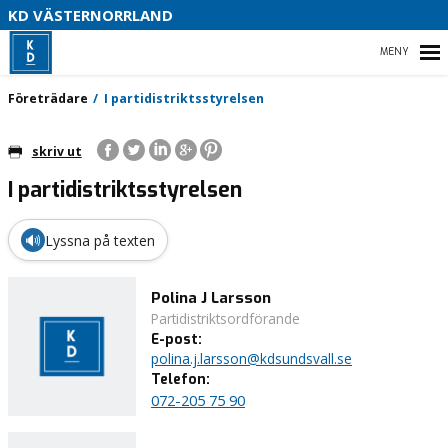
V
KD VÄSTERNORRLAND
U
P
HEM
Företrädare
I partidistriktsstyrelsen
B
skriv ut
O
I partidistriktsstyrelsen
VÅR POLITIK
PARTIDISTRIKTET
🔊
Lyssna på texten
ENGAGERA DIG
Polina J Larsson
Partidistriktsordförande
MEDIA
E-post:
polina.j.larsson@kdsundsvall.se
Telefon:
072-205 75 90