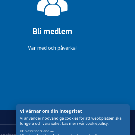
Bli medlem
Var med och påverka!
Vi värnar om din integritet
Vi använder nödvändiga cookies för att webbplatsen ska
fungera och vara säker. Läs mer i vår cookiepolicy.
KD Västernorrland —