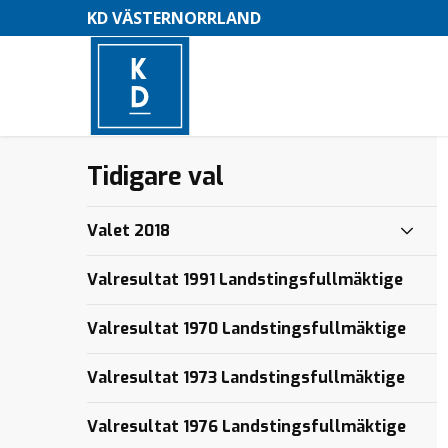
KD VÄSTERNORRLAND
En värdig,
KdS
Länsprogram
Valresultat 2002
Valresultat 2006
Valmanifest
Tidigare val
–
tillgänglig
länsprogram
inför valet
Landstingsfullmäktige
Landstingsfullmäktige
2014-2018
och jämlik
inför valet
1994
Landstinget
M
vård i hela
1988
Västernorrland
Valresultat
Valet 2018
länet!
e
Valresultat 1988
Landstinget
Valresultat 2014
Mona
Landstingsfullmäktige
1994
Landstingsfullmäktige
n
Valresultat 1991 Landstingsfullmäktige
Hammarstedt,
y
1:a på
Valresultat 1970 Landstingsfullmäktige
regionlistan
Joachim
Valresultat 1973 Landstingsfullmäktige
Jonsson, 2:a
på
Valresultat 1976 Landstingsfullmäktige
Regionlistan