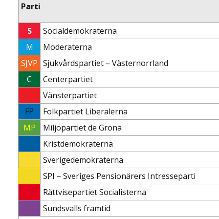
Parti
S
Socialdemokraterna
M
Moderaterna
SJVP
Sjukvårdspartiet – Västernorrland
C
Centerpartiet
Vänsterpartiet
FP
Folkpartiet Liberalerna
MP
Miljöpartiet de Gröna
Kristdemokraterna
Sverigedemokraterna
SPI – Sveriges Pensionärers Intresseparti
Rättvisepartiet Socialisterna
Sundsvalls framtid