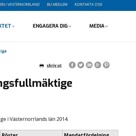
DEN I VÄSTERNORRLAND
BLI MEDLEM
KONTAKTA OSS!
IKTET
ENGAGERA DIG
MEDIA
tige
skriv ut
ngsfullmäktige
tige i Västernorrlands län 2014.
Röster
Mandatfördelning