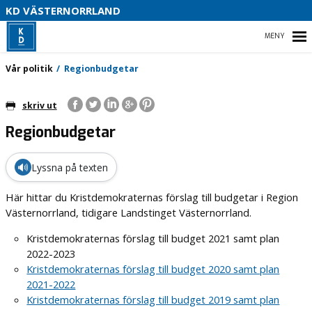
V
KD VÄSTERNORRLAND
U
P
HEM
Vår politik
Regionbudgetar
B
skriv ut
O
Regionbudgetar
VÅR POLITIK
PARTIDISTRIKTET
🔊
Lyssna på texten
ENGAGERA DIG
Här hittar du Kristdemokraternas förslag till budgetar i Region
Västernorrland, tidigare Landstinget Västernorrland.
MEDIA
Kristdemokraternas förslag till budget 2021 samt plan
2022-2023
Kristdemokraternas förslag till budget 2020 samt plan
2021-2022
Kristdemokraternas förslag till budget 2019 samt plan