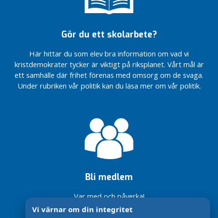
Näringsliv
2017-2019
Personal
P
Regionplan
o
Primärvård
2018-2020
Gör du ett skolarbete?
l
Psykiatri
Regionplan
i
2019-2021
Här hittar du som elev bra information om vad vi
Recept/läkemedel
t
kristdemokrater tycker är viktigt på riksplanet. Vårt mål är
Regionplan
Regional
i
2020-2022 Ett
ett samhälle där frihet förenas med omsorg om de svaga.
utveckling
k
stolt
Under rubriken vår politik kan du läsa mer om vår politik.
o
Samverkan
Västernorrland
m
– med
Specialistvård
r
funktion och
Tandvård
å
attraktivitet
Trygghet
d
Regionplan
e
Utbildning
2021-2023 Ett
n
Västernorrland
Vårdval
–
P
Handlingskraft,
Bli medlem
o
livskraft och
l
naturkraft
Var med och påverka!
i
Vi värnar om din integritet
t