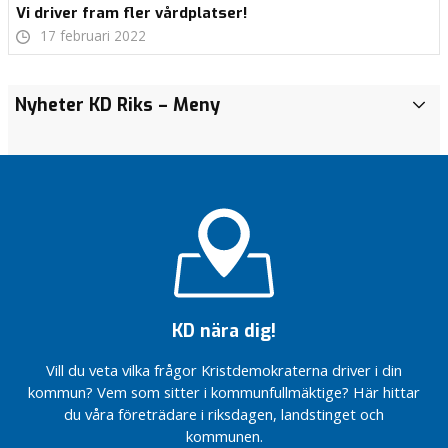
Vi driver fram fler vårdplatser!
17 februari 2022
REDO…
REDO…
Nyheter KD Riks
– Meny
i
k
VI ÄR
VI ÄR
REDO!
REDO!
o
m
DAGS FÖR
DAGS FÖR
m
ÅRHUNDRADETS
ÅRHUNDRADETS
u
VÅRDREFORM.
VÅRDREFORM.
n
Vi är
Vi är
e
redo
redo
n
att ta
att ta
tag i
tag i
i
vården.
vården.
KD nära dig!
R
Sverige har
Sverige har
e
Vill du veta vilka frågor Kristdemokraterna driver i din
lägst antal
lägst antal
g
vårdplatser…
vårdplatser…
kommun? Vem som sitter i kommunfullmäktige? Här hittar
i
du våra företrädare i riksdagen, landstinget och
Civilsamhällets
Civilsamhällets
o
kommunen.
insatser är helt
insatser är helt