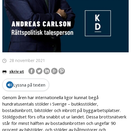
28 november 2021
skriv ut
🔊
Lyssna på texten
Genom åren har internationella ligor kunnat begå
hundratusentals stölder i Sverige – butiksstölder,
bostadsinbrott, bilstölder och inbrott på byggarbetsplatser.
Stöldgodset förs ofta snabbt ut ur landet. Dessa brottsnätverk
står för minst hälften av bostadsinbrotten och ungefär 90
procent av bilstölder, och stölder av båtmotorer och