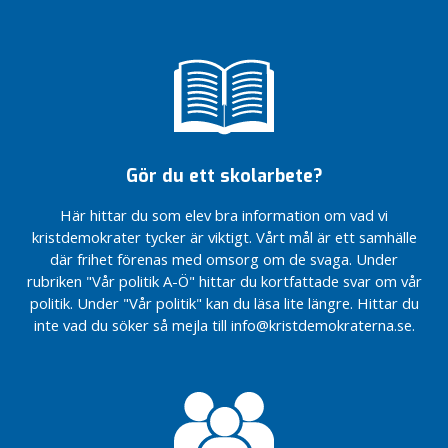
n
ovärderliga…
ovärderliga…
e
Sveriges
Sveriges
n
riksdag
riksdag
står upp
står upp
i
för
för
n
Ukraina
Ukraina
l
”Mariupol
”Mariupol
ä
är
är
Gör du ett skolarbete?
g
helvetet
helvetet
g
på
på
Här hittar du som elev bra information om vad vi
jorden”.
jorden”.
N
kristdemokrater tycker är viktigt. Vårt mål är ett samhälle
Äntligen har en
Äntligen har en
y
där frihet förenas med omsorg om de svaga. Under
majoritet i
majoritet i
h
rubriken "Vår politik A-Ö" hittar du kortfattade svar om vår
riksdagen ställt sig
riksdagen ställt sig
e
politik. Under "Vår politik" kan du läsa lite längre. Hittar du
bakom
bakom
t
inte vad du söker så mejla till info@kristdemokraterna.se.
Kristdemokraternas
Kristdemokraternas
e
KD räddar
KD räddar
r
assistansen…
assistansen…
K
D
R