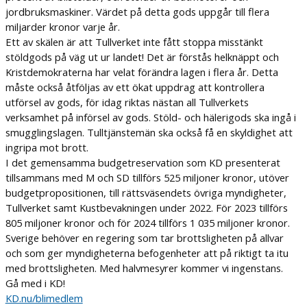
jordbruksmaskiner. Värdet på detta gods uppgår till flera
miljarder kronor varje år.
Ett av skälen är att Tullverket inte fått stoppa misstänkt
stöldgods på väg ut ur landet! Det är förstås helknäppt och
Kristdemokraterna har velat förändra lagen i flera år. Detta
måste också åtföljas av ett ökat uppdrag att kontrollera
utförsel av gods, för idag riktas nästan all Tullverkets
verksamhet på införsel av gods. Stöld- och hälerigods ska ingå i
smugglingslagen. Tulltjänstemän ska också få en skyldighet att
ingripa mot brott.
I det gemensamma budgetreservation som KD presenterat
tillsammans med M och SD tillförs 525 miljoner kronor, utöver
budgetpropositionen, till rättsväsendets övriga myndigheter,
Tullverket samt Kustbevakningen under 2022. För 2023 tillförs
805 miljoner kronor och för 2024 tillförs 1 035 miljoner kronor.
Sverige behöver en regering som tar brottsligheten på allvar
och som ger myndigheterna befogenheter att på riktigt ta itu
med brottsligheten. Med halvmesyrer kommer vi ingenstans.
Gå med i KD!
KD.nu/blimedlem