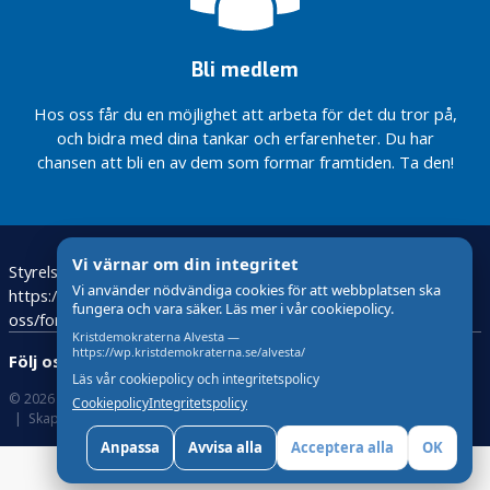
i
k
s
Bli medlem
Regeringens besked
om
Hos oss får du en möjlighet att arbeta för det du tror på,
drivmedelschocken…
och bidra med dina tankar och erfarenheter. Du har
chansen att bli en av dem som formar framtiden. Ta den!
De gröna
näringarna
i Sverige…
Regeringen
gav igår
Vi värnar om din integritet
Styrelsen – Ledamöter
Bli medlem
besked om
Vi använder nödvändiga cookies för att webbplatsen ska
https://kristdemokraterna.se/om-
att avvara
fungera och vara säker. Läs mer i vår cookiepolicy.
oss/foretradare/lokalt/locality/?id=100370200&level=4
5000
Kristdemokraterna Alvesta —
hjälmar,
https://wp.kristdemokraterna.se/alvesta/
Följ oss:
Vapenleveransen
Läs vår cookiepolicy och integritetspolicy
© 2026 Kristdemokraterna
om Cookies
till Ukraina är
Cookiepolicy
Integritetspolicy
Skapad med
av wasabiweb
ett första
viktigt steg.
Anpassa
Avvisa alla
Acceptera alla
OK
STÖD UKRAINA MED