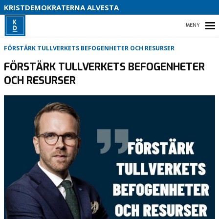
B
KRISTDEMOKRATERNA ALVESTA
S
HEM
FÖRSTÄRK TULLVERKETS BEFOGENHETER OCH RESURSER
FÖRSTÄRK TULLVERKETS BEFOGENHETER
OCH RESURSER
EVENT
INSÄNDARE
MOTIONER
STYRELSEN