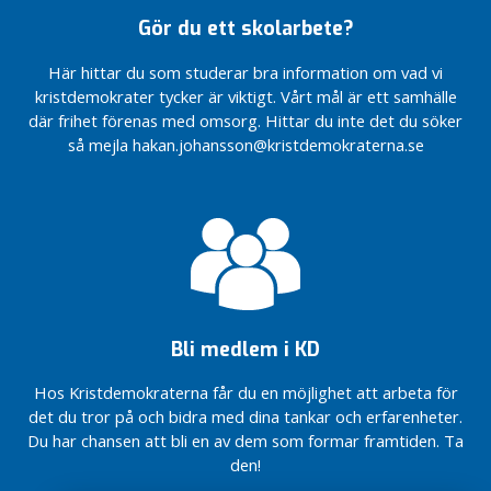
Håkan
för miljöns
Gör du ett skolarbete?
och
Barnvänligt,
företagens
äldrevänligt och
Här hittar du som studerar bra information om vad vi
skull
företagarvänligt
kristdemokrater tycker är viktigt. Vårt mål är ett samhälle
Välkomna
Så vill
där frihet förenas med omsorg. Hittar du inte det du söker
med på
Kristdemokraterna
så mejla hakan.johansson@kristdemokraterna.se
framtidståget
utveckla Bor
Centern!
Från
Dags för
femte
naturgas –
till
för miljöns
fjärde
och
plats
företagens
skull
Bli medlem i KD
Hos Kristdemokraterna får du en möjlighet att arbeta för
det du tror på och bidra med dina tankar och erfarenheter.
Du har chansen att bli en av dem som formar framtiden. Ta
den!