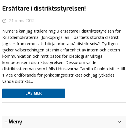
Ersättare i distriktsstyrelsen!
21 mars 2015
Numera kan jag titulera mig 3 ersättare i distriktsstyrelsen för
Kristdemokraterna i Jönköpings län – partiets största distrikt.
Jag ser fram emot att börja arbeta på distriktsnivå! Tydligen
tycker valberedningen att min erfarenhet av intern och extern
kommunikation och mitt patos för ideologi är viktiga
kompetenser i distriktsstyrelsen. Dessutom valde
distriktsstämman som hölls i Huskvarna Camilla Rinaldo Miller till
1 vice ordförande för jönköpingsdistriktet och jag lyckades
vända distrikts...
LÄS MER
Äntligen
Tro på
– Meny
A
familjecentral!
Värnamo
r