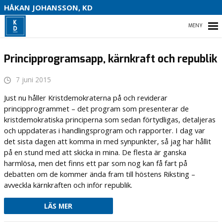
S
HÅKAN JOHANSSON, KD
HEM
Principprogramsapp, kärnkraft och republik
7 juni 2015
HEM
Just nu håller Kristdemokraterna på och reviderar
principprogrammet – det program som presenterar de
OM MIG
kristdemokratiska principerna som sedan förtydligas, detaljeras
och uppdateras i handlingsprogram och rapporter. I dag var
VAL 2022
det sista dagen att komma in med synpunkter, så jag har hållit
på en stund med att skicka in mina. De flesta är ganska
KONTAKTA MIG
harmlösa, men det finns ett par som nog kan få fart på
debatten om de kommer ända fram till höstens Riksting –
avveckla kärnkraften och inför republik.
LÄS MER