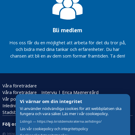
j
u
k
v
å
Bli medlem
r
Hos oss får du en möjlighet att arbeta för det du tror på,
d
och bidra med dina tankar och erfarenheter. Du har
S
chansen att bli en av dem som formar framtiden. Ta den!
t
a
d
s
Våra företrädare
b
Våra företrädare
Intervju | Erica Magnergård
y
Vår politik
g
Vi värnar om din integritet
Inledning – Om oss
Äldreomsorg och Sjukvård
g
Vi använder nödvändiga cookies för att webbplatsen ska
Stadsbyggnad
Utbildning
Företagande och näringsliv
fungera och vara säker. Läs mer i vår cookiepolicy.
n
a
Lidingö — https://wp.kristdemokraterna.se/lidingo/
Följ oss:
d
Läs vår cookiepolicy och integritetspolicy
© 2026 Kristdemokraterna
Om Cookies