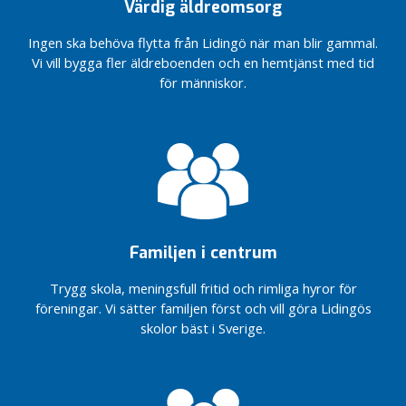
O
Värdig äldreomsorg
m
o
Ingen ska behöva flytta från Lidingö när man blir gammal.
s
Vi vill bygga fler äldreboenden och en hemtjänst med tid
s
för människor.
Ä
l
d
r
e
o
m
Familjen i centrum
s
o
Trygg skola, meningsfull fritid och rimliga hyror för
r
föreningar. Vi sätter familjen först och vill göra Lidingös
g
skolor bäst i Sverige.
o
c
h
S