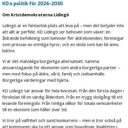
KD:s politik för 2026-2030
Om Kristdemokraterna Lidingö
Lidingö är en fantastisk plats att leva på – men det betyder inte
att allt är perfekt. KD Lidingö ser behoven som växer: en
åldrande befolkning som behöver fler äldreboenden, föreningar
som pressas av orimliga hyror, och en skola som kan bli ännu
bättre.
Vi är det mänskliga borgerliga alternativet. Samma
ansvarstagande för ekonomin som andra borgerliga partier –
men med fokus på äldre, vård, familj och civilsamhälle.
Borgerliga värderingar med hjärta.
KD Lidingö tar ansvar för hela livsresan. Från den första dagen i
förskolan till en värdig ålderdom. Från en trygg skolgång till ett
levande föreningsliv. Från rimliga villkor för lokala verksamheter
till en ekonomi som håller över tid.
Vi tror på valfrihet och sund konkurrens – men vi tror också på
att kommunen ska ta sitt ansvar som huvudman. Kvaliteten i