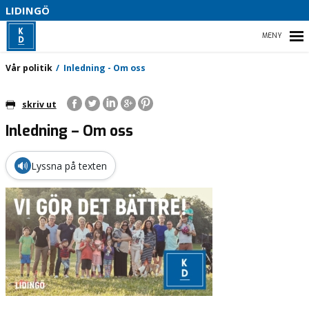
S
LIDINGÖ
B
HEM
Vår politik
Inledning - Om oss
skriv ut
Inledning – Om oss
🔊
Lyssna på texten