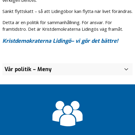
Sänkt flyttskatt – så att Lidingöbor kan flytta när livet förändras.
Detta är en politik för sammanhållning. För ansvar. För
framtidstro. Det är Kristdemokraterna Lidingös väg framåt.
Kristdemokraterna Lidingö– vi gör det bättre!
Vår politik
– Meny
I
n
l
e
d
n
i
n
g
–