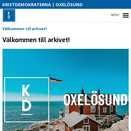
S
KRISTDEMOKRATERNA | OXELÖSUND
HEM
Välkommen till arkivet!
Välkommen till arkivet!
VÅRA FÖRSLAG
VÅR PARTIAVDELNING