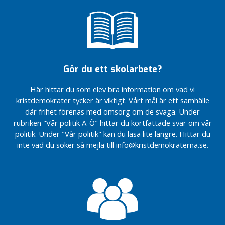
missade
Valskylten
m
semlorna
Lars
invigd
s
Lundqvist
Årsmöte
o
från
Alliansen
2023
r
Nyköping
lever
Våra
ny
g
28
gruppledare
o
Gör du ett skolarbete?
platser
c
Tack, Pia
i
h
Steensland…
Här hittar du som elev bra information om vad vi
styret
s
kristdemokrater tycker är viktigt. Vårt mål är ett samhälle
Sverige-
Valseger!
k
där frihet förenas med omsorg om de svaga. Under
snack med
Muista
o
rubriken "Vår politik A-Ö" hittar du kortfattade svar om vår
David Lega
äänestää
l
och Pia
politik. Under "Vår politik" kan du läsa lite längre. Hittar du
syyskuun
Steensland
a
inte vad du söker så mejla till info@kristdemokraterna.se.
11. päivän
på Jogersö
vaaleissa!
B
Femöredagen
o
27/8
s
t
ä
d