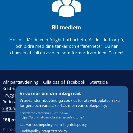
N
y
h
e
Bli medlem
t
e
Hos oss får du en möjlighet att arbeta för det du tror på,
r
och bidra med dina tankar och erfarenheter. Du har
chansen att bli en av dem som formar framtiden. Ta den!
O
k
a
t
e
Vår partiavdelning
Gilla oss på facebook
Startsida
g
Kristdemokraterna
VALFRIHET
o
Vi värnar om din integritet
Trygga familjer bygger ett tryggt Sigtuna!
r
Vi använder nödvändiga cookies för att webbplatsen ska
Redo att kämpa för alla seniorer i Sigtuna kommun
i
fungera och vara säker. Läs mer i vår cookiepolicy.
Sigtunas seniorer förtjänar en god omsorg
s
Kristdemokraterna i Sigtuna —
https://wp.kristdemokraterna.se/sigtuna/
e
Följ oss:
r
Läs vår cookiepolicy och integritetspolicy
© 2026 Kristdemokraterna
Om Cookies
a
Cookiepolicy
Integritetspolicy