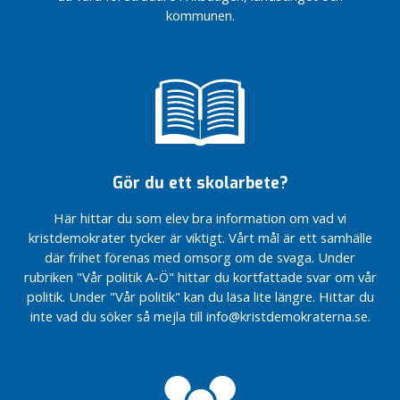
n
kommunen.
stort
och patienter
e
postkodlotteri
kommer i
n
kläm
Århundradets
vårdreform –
I
skrota ett
r
ålderdomligt
e
vårdsystem
g
där personal
i
och patienter
Gör du ett skolarbete?
o
kommer i
n
kläm
Här hittar du som elev bra information om vad vi
e
KRAFTSAMLING
kristdemokrater tycker är viktigt. Vårt mål är ett samhälle
n
MOT VÅLD MOT
där frihet förenas med omsorg om de svaga. Under
KVINNOR –
i
rubriken "Vår politik A-Ö" hittar du kortfattade svar om vår
JÄMSTÄLLDHET
n
politik. Under "Vår politik" kan du läsa lite längre. Hittar du
PÅ RIKTIGT
l
inte vad du söker så mejla till info@kristdemokraterna.se.
ä
g
g