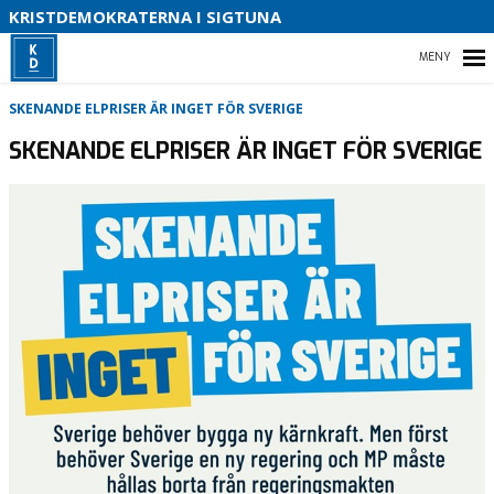
S
KRISTDEMOKRATERNA I SIGTUNA
B
HEM
SKENANDE ELPRISER ÄR INGET FÖR SVERIGE
SKENANDE ELPRISER ÄR INGET FÖR SVERIGE
VAD VI STÅR FÖR!
VÅR PARTIAVDELNING
VAD VILL VI I VÅR KOMMUN