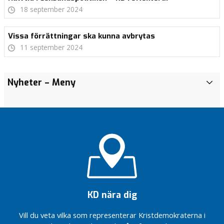
18 september 2024
Vissa förrättningar ska kunna avbrytas
11 september 2024
Nyheter
– Meny
N
y
h
e
t
e
r
KD godtar inte
detaljplanen för
containerterminalen:
KD nära dig
“Bad- och båtplatsen
försummas
Vill du veta vilka som representerar Kristdemokraterna i
återigen”