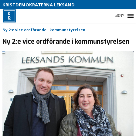
S
KRISTDEMOKRATERNA LEKSAND
B
HEM
Ny 2:e vice ordförande i kommunstyrelsen
Ny 2:e vice ordförande i kommunstyrelsen
VÅR POLITIK
FÖRETRÄDARE
NYHETER