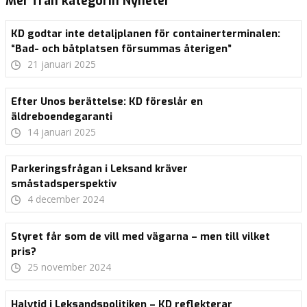
Mer från kategorin Nyheter
KD godtar inte detaljplanen för containerterminalen:
“Bad- och båtplatsen försummas återigen”
21 januari 2025
Efter Unos berättelse: KD föreslår en
äldreboendegaranti
14 januari 2025
Parkeringsfrågan i Leksand kräver
småstadsperspektiv
4 december 2024
Styret får som de vill med vägarna – men till vilket
pris?
25 november 2024
Halvtid i Leksandspolitiken – KD reflekterar