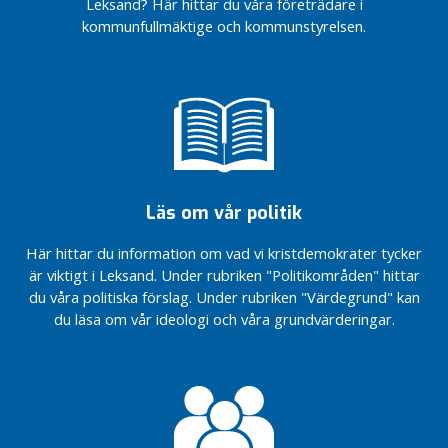
Leksand? Här hittar du våra företrädare i
Efter Unos
kommunfullmäktige och kommunstyrelsen.
berättelse: KD
föreslår en
äldreboendegaranti
Parkeringsfrågan i
Leksand kräver
småstadsperspektiv
Styret
får som
de vill
Läs om vår politik
med
vägarna
Här hittar du information om vad vi kristdemokrater tycker
– men
är viktigt i Leksand. Under rubriken "Politikområden" hittar
till
du våra politiska förslag. Under rubriken "Värdegrund" kan
vilket
du läsa om vår ideologi och våra grundvärderingar.
pris?
Halvtid i
Leksandspolitiken
– KD reflekterar
Vissa
förrättningar