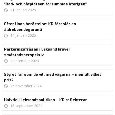
“Bad- och båtplatsen försummas återigen”
21 januari 2025
Efter Unos berättelse: KD föreslår en
äldreboendegaranti
14 januari 2025
Parkeringsfrågan i Leksand kräver
småstadsperspektiv
4 december 2024
Styret får som de vill med vägarna – men till vilket
pris?
25 november 2024
Halvtid i Leksandspolitiken – KD reflekterar
18 september 2024