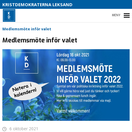
S
KRISTDEMOKRATERNA LEKSAND
B
HEM
Medlemsmöte inför valet
Medlemsmöte inför valet
VÅR POLITIK
FÖRETRÄDARE
NYHETER
6 oktober 2021