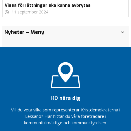
Vissa förrättningar ska kunna avbrytas
11 september 2024
Nyheter
– Meny
N
y
h
e
t
e
r
KD godtar inte
detaljplanen för
containerterminalen:
KD nära dig
“Bad- och båtplatsen
försummas
Vill du veta vilka som representerar Kristdemokraterna i
återigen”
Leksand? Här hittar du våra företrädare i
Efter Unos
kommunfullmäktige och kommunstyrelsen.
berättelse: KD
föreslår en