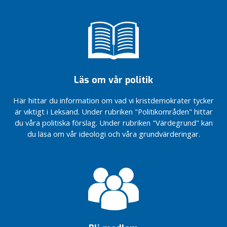
äldreboendegaranti
Parkeringsfrågan i
Leksand kräver
småstadsperspektiv
Styret
får som
de vill
Läs om vår politik
med
vägarna
Här hittar du information om vad vi kristdemokrater tycker
– men
är viktigt i Leksand. Under rubriken "Politikområden" hittar
till
du våra politiska förslag. Under rubriken "Värdegrund" kan
vilket
du läsa om vår ideologi och våra grundvärderingar.
pris?
Halvtid i
Leksandspolitiken
– KD reflekterar
Vissa
förrättningar
ska kunna
avbrytas