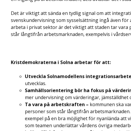
Det är viktigt att sända en tydlig signal om att integra
svenskundervisning som sysselsättning ingå även för 
arbeta i privat sektor är det viktigt att staden tar va
står långtifrån arbetsmarknaden, exempelvis i vårdser
Kristdemokraterna i Solna arbetar för att:
Utveckla Solnamodellens integrationsarbete
utvecklas.
Samhällsorientering bör ha fokus på värderi
mer undervisning om värderingar, jämställdhet oc
Ta vara på arbetskraften –
kommunen ska vara 
personer som står långtifrån arbetsmarknaden.
exempel på en bra möjlighet för nyanlända att v
som teamen underlättar vårdens övriga medarb