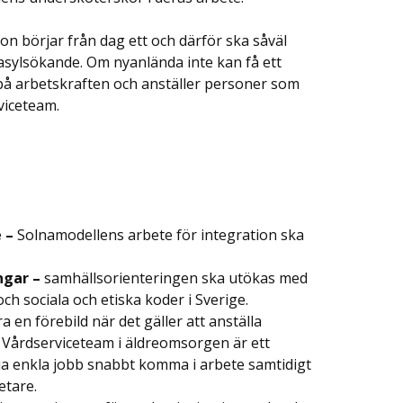
tion börjar från dag ett och därför ska såväl
asylsökande. Om nyanlända inte kan få ett
ra på arbetskraften och anställer personer som
viceteam.
 –
Solnamodellens arbete för integration ska
ngar –
samhällsorienteringen ska utökas med
h sociala och etiska koder i Sverige.
en förebild när det gäller att anställa
 Vårdserviceteam i äldreomsorgen är ett
ia enkla jobb snabbt komma i arbete samtidigt
etare.