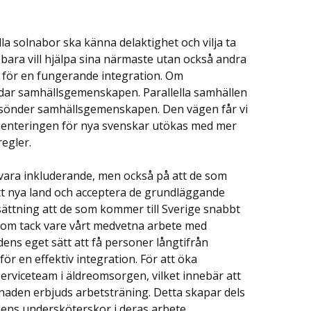
a solnabor ska känna delaktighet och vilja ta
bara vill hjälpa sina närmaste utan också andra
g för en fungerande integration. Om
kadar samhällsgemenskapen. Parallella samhällen
 sönder samhällsgemenskapen. Den vägen får vi
rienteringen för nya svenskar utökas med mer
egler.
tt vara inkluderande, men också på att de som
 sitt nya land och acceptera de grundläggande
tsättning att de som kommer till Sverige snabbt
 som tack vare vårt medvetna arbete med
ens eget sätt att få personer långtifrån
r en effektiv integration. För att öka
dserviceteam i äldreomsorgen, vilket innebär att
naden erbjuds arbetsträning. Detta skapar dels
dens undersköterskor i deras arbete.