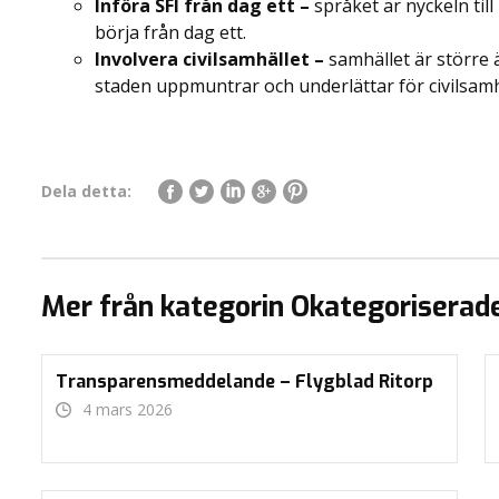
Införa SFI från dag ett –
språket är nyckeln til
börja från dag ett.
Involvera civilsamhället –
samhället är större ä
staden uppmuntrar och underlättar för civilsamhäl
Dela detta:
Mer från kategorin Okategoriserad
Transparensmeddelande – Flygblad Ritorp
4 mars 2026