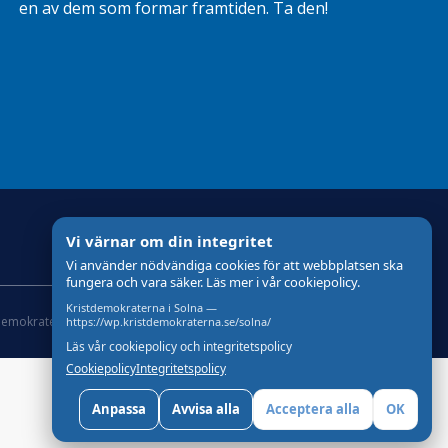
en av dem som formar framtiden. Ta den!
Vi värnar om din integritet
Vi använder nödvändiga cookies för att webbplatsen ska
fungera och vara säker. Läs mer i vår cookiepolicy.
Kristdemokraterna i Solna —
demokraterna
Om Cookies
Skapad med
av wasabiweb
https://wp.kristdemokraterna.se/solna/
Läs vår cookiepolicy och integritetspolicy
Cookiepolicy
Integritetspolicy
Anpassa
Avvisa alla
Acceptera alla
OK