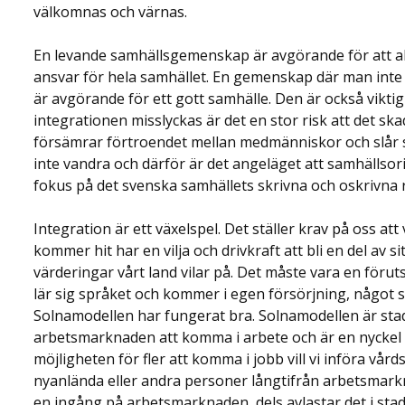
välkomnas och värnas.
En levande samhällsgemenskap är avgörande för att all
ansvar för hela samhället. En gemenskap där man inte 
är avgörande för ett gott samhälle. Den är också vikti
integrationen misslyckas är det en stor risk att det s
försämrar förtroendet mellan medmänniskor och slår
inte vandra och därför är det angeläget att samhällso
fokus på det svenska samhällets skrivna och oskrivna r
Integration är ett växelspel. Det ställer krav på oss a
kommer hit har en vilja och drivkraft att bli en del av
värderingar vårt land vilar på. Det måste vara en föru
lär sig språket och kommer i egen försörjning, något
Solnamodellen har fungerat bra. Solnamodellen är stad
arbetsmarknaden att komma i arbete och är en nyckel fö
möjligheten för fler att komma i jobb vill vi införa vår
nyanlända eller andra personer långtifrån arbetsmark
en ingång på arbetsmarknaden, dels avlastar det i sta