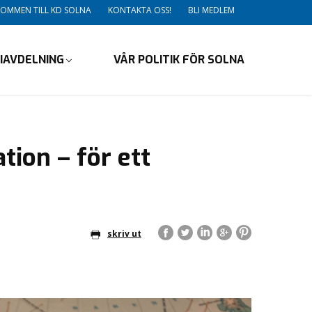
OMMEN TILL KD SOLNA
KONTAKTA OSS!
BLI MEDLEM
IAVDELNING
VÅR POLITIK FÖR SOLNA
tion – för ett
skriv ut