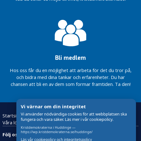
av Skogås!
e
ansvarstagande
Björnkullas
t
KD: Burka
och
unika
gör det
2
funktionsstöd
gröna
svårt att
0
karaktär
vara
2
En mer
delaktig i
5
öppen
samhället
öppna
B
förskolan
u
Bli medlem
Tillgänglighetsanpassa
d
fler badplatser i
Hos oss får du en möjlighet att arbeta för det du tror på,
g
Huddinge
och bidra med dina tankar och erfarenheter. Du har
e
chansen att bli en av dem som formar framtiden. Ta den!
t
2
0
2
Vi värnar om din integritet
6
Vi använder nödvändiga cookies för att webbplatsen ska
Startsida
Kristdemokraterna
fungera och vara säker. Läs mer i vår cookiepolicy.
Våra löften för Huddinge 2026
Kontakta oss
O
Kristdemokraterna i Huddinge —
k
https://wp.kristdemokraterna.se/huddinge/
Följ oss:
a
Läs vår cookiepolicy och integritetspolicy