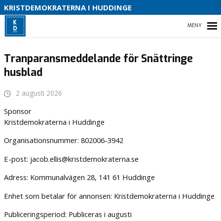
S
KRISTDEMOKRATERNA I HUDDINGE
B
HEM
Tranparansmeddelande för Snättringe
husblad
KONTAKTA OSS
2 augusti 2026
Sponsor
VÅRA LÖFTEN FÖR HUDDINGE 2026
Kristdemokraterna i Huddinge
Organisationsnummer: 802006-3942
E-post: jacob.ellis@kristdemokraterna.se
Adress: Kommunalvägen 28, 141 61 Huddinge
Enhet som betalar för annonsen: Kristdemokraterna i Huddinge
Publiceringsperiod: Publiceras i augusti