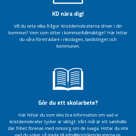
Nej till
En sansad
Stadsbyggnad
nya
2
samhällsbyggnadspolitik
och
höghus
KD nära dig!
0
KD: Rädda
infrastruktur
i Vårby
2
Huddingevägen
Gård
Vill du veta vilka frågor Kristdemokraterna driver i din
Kultur
6
från
och
kommun? Vem som sitter i kommunfullmäktige? Här hittar
Vi står upp
vänsterstyrets
fritid
du våra företrädare i riksdagen, landstinget och
för
B
bilförakt
valfriheten
kommunen.
Integration,
u
Vänsterstyret
inom
samhällsgemenskap
d
begränsar din
boendestödet
och jämställdhet
g
rätt att välja
Nu får
e
Gymnasieskola
hemtjänst
Huddinges
t
En bra
Låt barnen
äldre handla
2
start:
åka pulka
med
0
Familj
vid
hemtjänsten
och
2
Balettvägen
Årsmöte
Förskola
3
Gör du ett skolarbete?
I Huddinge
med KD
Trygghet
simmar
Huddinge
B
och
Här hittar du som elev bra information om vad vi
pojkar och
u
Vi säger
personlig
kristdemokrater tycker är viktigt. Vårt mål är ett samhälle
flickor
d
nej till
säkerhet
tillsammans
där frihet förenas med omsorg om de svaga. Hittar du inte
förtätning
g
vad du söker så mejla till info@kristdemokraterna.se.
Socialt
Bevara