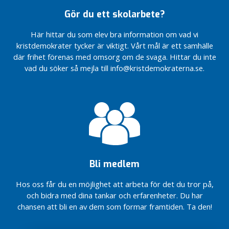
Balettvägen
Nej till
Förskola
nya
Gör du ett skolarbete?
I Huddinge
höghus
Trygghet
simmar
i Vårby
och
Här hittar du som elev bra information om vad vi
pojkar och
Gård
personlig
kristdemokrater tycker är viktigt. Vårt mål är ett samhälle
flickor
säkerhet
tillsammans
där frihet förenas med omsorg om de svaga. Hittar du inte
Vi står upp
för
vad du söker så mejla till info@kristdemokraterna.se.
Socialt
Bevara
valfriheten
ansvarstagande
Björnkullas
inom
och
unika
boendestödet
funktionsstöd
gröna
karaktär
Nu får
Huddinges
En mer
äldre handla
öppen
med
öppna
hemtjänsten
förskolan
Bli medlem
Årsmöte
Tillgänglighetsanpassa
med KD
fler badplatser i
Hos oss får du en möjlighet att arbeta för det du tror på,
Huddinge
Huddinge
och bidra med dina tankar och erfarenheter. Du har
Vi säger
chansen att bli en av dem som formar framtiden. Ta den!
nej till
förtätning