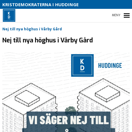
S
KRISTDEMOKRATERNA I HUDDINGE
B
HEM
Nej till nya höghus i Vårby Gård
Nej till nya höghus i Vårby Gård
KONTAKTA OSS
VÅRA LÖFTEN FÖR HUDDINGE 2026